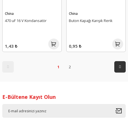
China
China
470 uF 16 V Kondansatör
Buton Kapağı Karışık Renk
1,43 ₺
0,95 ₺
1
2
E-Bültene Kayıt Olun