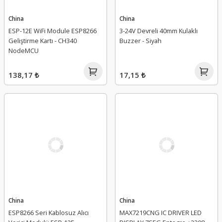
China
China
ESP-12E WiFi Module ESP8266
3-24V Devreli 40mm Kulaklı
Geliştirme Kartı - CH340
Buzzer - Siyah
NodeMCU
138,17 ₺
17,15 ₺
China
China
ESP8266 Seri Kablosuz Alıcı
MAX7219CNG IC DRIVER LED