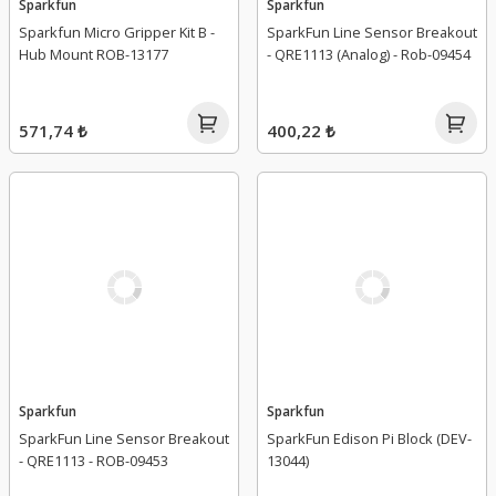
Sparkfun
Sparkfun
Sparkfun Micro Gripper Kit B -
SparkFun Line Sensor Breakout
Hub Mount ROB-13177
- QRE1113 (Analog) - Rob-09454
571,74 ₺
400,22 ₺
Sparkfun
Sparkfun
SparkFun Line Sensor Breakout
SparkFun Edison Pi Block (DEV-
- QRE1113 - ROB-09453
13044)