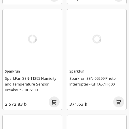
Sparkfun
Sparkfun
SparkFun SEN-11295 Humidity
Sparkfun SEN-09299 Photo
and Temperature Sensor
Interrupter - GP1A57HRJ00F
Breakout - HIH6130
2.572,83 ₺
371,63 ₺