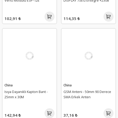
Verici Modulü ESP-12E
DISPLAY 7SEG Entegre +2308
102,91 ₺
114,35 ₺
China
China
Isıya Dayanıklı Kapton Bant -
GSM Anteni - 50mm 90 Derece
25mm x 30M
SMA Erkek Anten
142,94 ₺
37,16 ₺