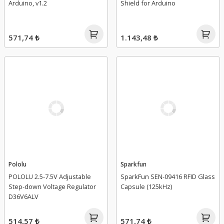
Arduino, v1.2
Shield for Arduino
571,74 ₺
1.143,48 ₺
Pololu
Sparkfun
POLOLU 2.5-7.5V Adjustable
SparkFun SEN-09416 RFID Glass
Step-down Voltage Regulator
Capsule (125kHz)
D36V6ALV
514,57 ₺
571,74 ₺