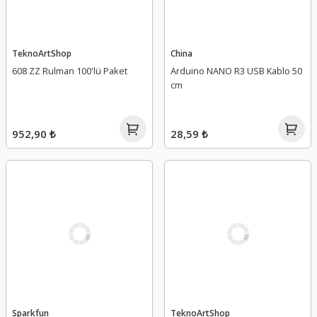
TeknoArtShop
China
608 ZZ Rulman 100'lü Paket
Arduino NANO R3 USB Kablo 50
cm
952,90 ₺
28,59 ₺
Sparkfun
TeknoArtShop