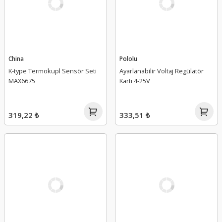
China
Pololu
K-type Termokupl Sensör Seti
Ayarlanabilir Voltaj Regülatör
MAX6675
Kartı 4-25V
319,22 ₺
333,51 ₺