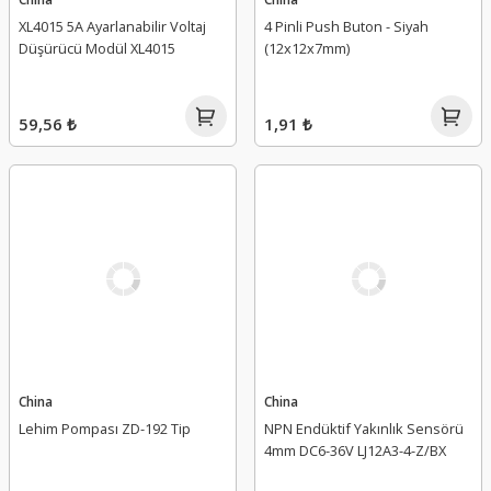
XL4015 5A Ayarlanabilir Voltaj
4 Pinli Push Buton - Siyah
Düşürücü Modül XL4015
(12x12x7mm)
59,56 ₺
1,91 ₺
China
China
Lehim Pompası ZD-192 Tip
NPN Endüktif Yakınlık Sensörü
4mm DC6-36V LJ12A3-4-Z/BX