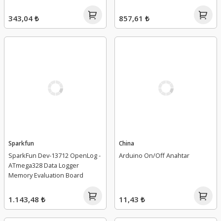
343,04 ₺
857,61 ₺
Sparkfun
China
SparkFun Dev-13712 OpenLog -
Arduino On/Off Anahtar
ATmega328 Data Logger
Memory Evaluation Board
1.143,48 ₺
11,43 ₺