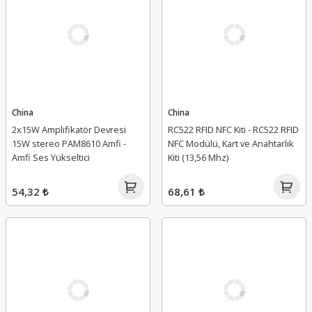
China
China
2x15W Amplifikatör Devresi
RC522 RFID NFC Kiti - RC522 RFID
15W stereo PAM8610 Amfi -
NFC Modülü, Kart ve Anahtarlık
Amfi Ses Yükseltici
Kiti (13,56 Mhz)
54,32 ₺
68,61 ₺