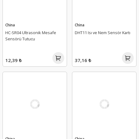
China
China
HC-SR04 Ultrasonik Mesafe
DHT11 Isı ve Nem Sensör Kartı
Sensörü Tutucu
12,39 ₺
37,16 ₺
China
China