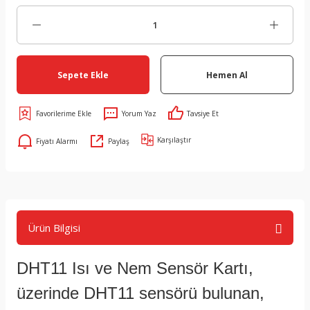
Sepete Ekle
Hemen Al
Yorum Yaz
Tavsiye Et
Karşılaştır
Fiyatı Alarmı
Paylaş
Ürün Bilgisi
DHT11 Isı ve Nem Sensör Kartı,
üzerinde DHT11 sensörü bulunan,