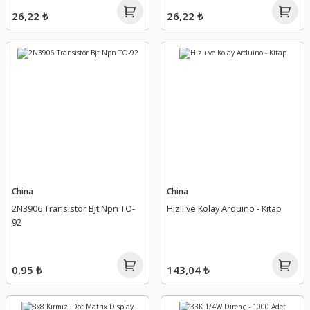
26,22 ₺
26,22 ₺
China
China
2N3906 Transistör Bjt Npn TO-
Hızlı ve Kolay Arduino - Kitap
92
0,95 ₺
143,04 ₺