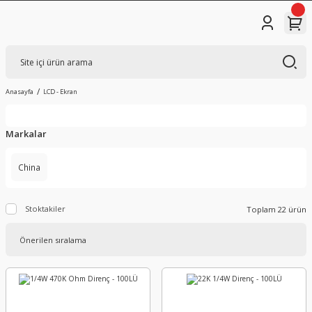
Anasayfa
LCD - Ekran
Markalar
China
Stoktakiler
Toplam 22 ürün