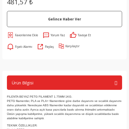
481,57 ₺
Gelince Haber Ver
Yorum Yaz
Tavsiye Et
Karşılaştır
Fiyatı Alarmı
Paylaş
Ürün Bilgisi
FILENTA BEYAZ PETG FILAMENT 1.75MM 1KG.
PETG filamentler, PLA ve PLA+ filamentlere göre darbe dayanımı ve sıcaklık dayanımı
daha yüksektir. Neredeyse ABS filamentler kadar dayanıklı ve sıcaklıktan etkilenme
oranı daha azdır. Ayrıca açık kasa yazıcılarla baskı alınma ihtimalini arttırmaktadır.
Üstün yapışma kabiliyetine, yüksek sıcaklık dayanımına ve düşük sıcaklıklarda baskı
alabilme kabiliyetine sahiptir.
TEKNIK ÖZELLIKLER: