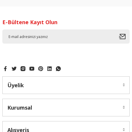
kullanarak tarafımıza iletebilirsiniz.
Görüş ve önerileriniz için teşekkür ederiz.
E-Bültene Kayıt Olun
Ürün resmi kalitesiz, bozuk veya görüntülenemiyor.
Ürün açıklamasında eksik bilgiler bulunuyor.
Ürün bilgilerinde hatalar bulunuyor.
Ürün fiyatı diğer sitelerden daha pahalı.
Bu ürüne benzer farklı alternatifler olmalı.
Üyelik
Gönder
Kurumsal
Alışveriş