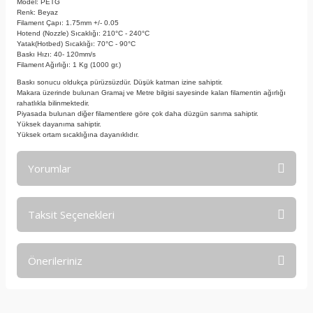
Model: PETG
Renk: Beyaz
Filament Çapı: 1.75mm +/- 0.05
Hotend (Nozzle) Sıcaklığı: 210°C - 240°C
Yatak(Hotbed) Sıcaklığı: 70°C - 90°C
Baskı Hızı: 40- 120mm/s
Filament Ağırlığı: 1 Kg (1000 gr.)
Baskı sonucu oldukça pürüzsüzdür. Düşük katman izine sahiptir.
Makara üzerinde bulunan Gramaj ve Metre bilgisi sayesinde kalan filamentin ağırlığı
rahatlıkla bilinmektedir.
Piyasada bulunan diğer filamentlere göre çok daha düzgün sarıma sahiptir.
Yüksek dayanıma sahiptir.
Yüksek ortam sıcaklığına dayanıklıdır.
Yorumlar
Taksit Seçenekleri
Bu ürüne ilk yorumu siz yapın!
Önerileriniz
Yorum Yaz
Bu ürünün fiyat bilgisi, resim, ürün açıklamalarında ve diğer
konularda yetersiz gördüğünüz noktaları öneri formunu