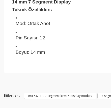
14 mm 7 Segment Display
Teknik Özellikleri:
Mod: Ortak Anot
Pin Sayısı: 12
Boyut: 14 mm
Bu ürünün fiyat bilgisi, resim, ürün açıklamalarında ve diğer konul
Görüş ve önerileriniz için teşekkür ederiz.
Ürün resmi kalitesiz, bozuk veya görüntülenemiyor.
Ürün açıklamasında eksik bilgiler bulunuyor.
Etiketler :
tm1637 4 lü 7 segment kırmızı display modülü
7 segm
Ürün bilgilerinde hatalar bulunuyor.
Ürün fiyatı diğer sitelerden daha pahalı.