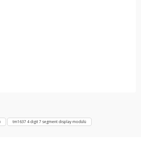
ebilirsiniz.
ü
tm1637 4 digit 7 segment display modülü