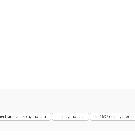
arda yetersiz gördüğünüz noktaları öneri formunu kullanarak tarafımıza ilet
Bu ürüne ilk yorumu siz yapın!
Yorum Yaz
ent kırmızı display modülü
display modülü
tm1637 display modül