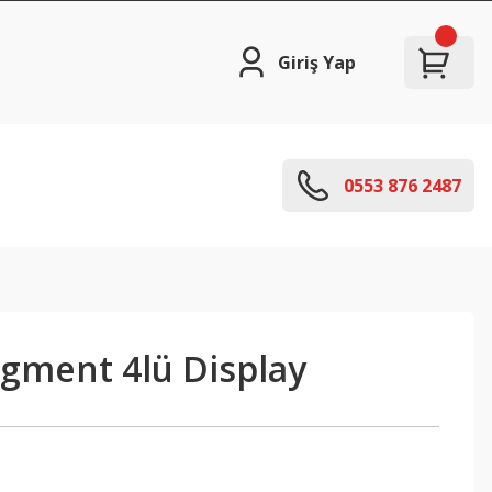
Giriş Yap
0553 876 2487
gment 4lü Display