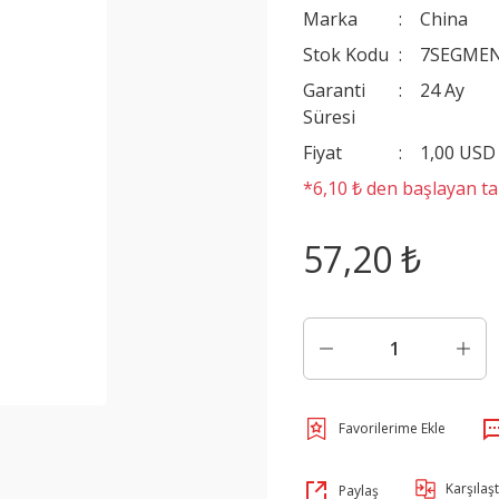
Marka
China
Stok Kodu
7SEGME
Garanti
24 Ay
Süresi
Fiyat
1,00 USD
*6,10 ₺ den başlayan tak
57,20 ₺
Karşılaşt
Paylaş