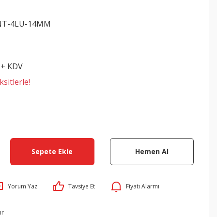
NT-4LU-14MM
 + KDV
sitlerle!
Sepete Ekle
Hemen Al
Yorum Yaz
Tavsiye Et
Fiyatı Alarmı
ır