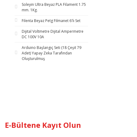
Soleyin Ultra Beyaz PLA Filament 1.75
mm. 1Kg.
Filenta Beyaz Petg Filmanet 6'lı Set
Dijital Voltmetre Dijital Ampermetre
DC 100V 10A
Arduino Başlangıç Seti (18 Çeşit 79
Adet) Yapay Zeka Tarafından
Oluşturulmuş
E-Bültene Kayıt Olun