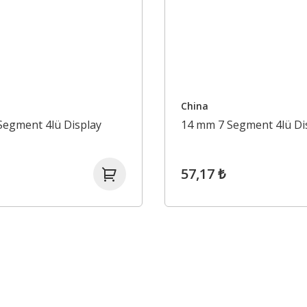
China
Segment 4lü Display
14 mm 7 Segment 4lü Di
57,17 ₺