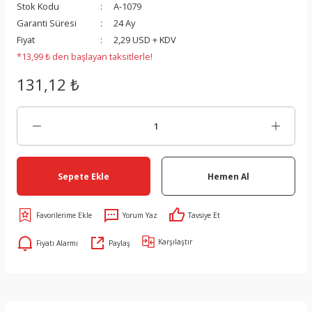
Stok Kodu
A-1079
Garanti Süresi
24 Ay
Fiyat
2,29 USD + KDV
*13,99 ₺ den başlayan taksitlerle!
131,12 ₺
Sepete Ekle
Hemen Al
Yorum Yaz
Tavsiye Et
Karşılaştır
Fiyatı Alarmı
Paylaş