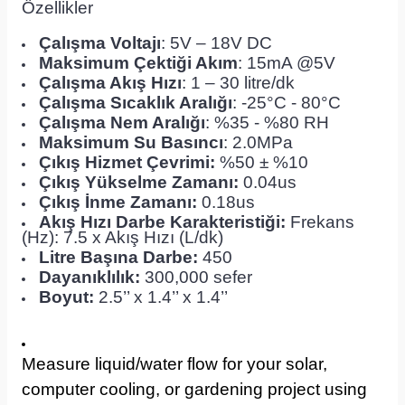
Özellikler
Çalışma Voltajı
: 5V – 18V DC
Maksimum Çektiği Akım
: 15mA @5V
Çalışma Akış Hızı
: 1 – 30 litre/dk
Çalışma Sıcaklık Aralığı
: -25°C - 80°C
Çalışma Nem Aralığı
: %35 - %80 RH
Maksimum Su Basıncı
: 2.0MPa
Çıkış Hizmet Çevrimi:
%50 ± %10
Çıkış Yükselme Zamanı:
0.04us
Çıkış İnme Zamanı:
0.18us
Akış Hızı Darbe Karakteristiği:
Frekans
(Hz): 7.5 x Akış Hızı (L/dk)
Litre Başına Darbe:
450
Dayanıklılık:
300,000 sefer
Boyut:
2.5’’ x 1.4’’ x 1.4’’
Measure liquid/water flow for your solar,
computer cooling, or gardening project using