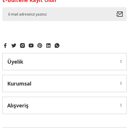
E-Bültene Kayıt Olun
Ürün bilgilerinde hatalar bulunuyor.
Ürün fiyatı diğer sitelerden daha pahalı.
Bu ürüne benzer farklı alternatifler olmalı.
Gönder
Üyelik
Kurumsal
Alışveriş