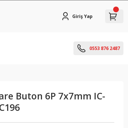
Giriş Yap
0553 876 2487
Kare Buton 6P 7x7mm IC-
IC196