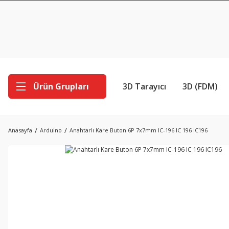
Ürün Grupları
3D Tarayıcı
3D (FDM)
Anasayfa
Arduino
Anahtarlı Kare Buton 6P 7x7mm IC-196 IC 196 IC196