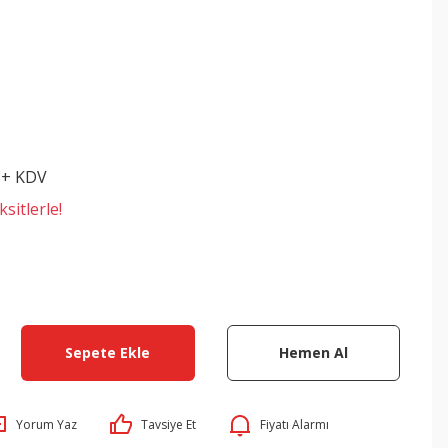
 + KDV
sitlerle!
Sepete Ekle
Hemen Al
Yorum Yaz
Tavsiye Et
Fiyatı Alarmı