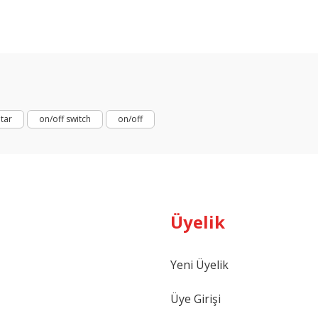
arda yetersiz gördüğünüz noktaları öneri formunu kullanarak tarafımıza ilet
Bu ürüne ilk yorumu siz yapın!
Yorum Yaz
tar
on/off switch
on/off
Üyelik
Gönder
Yeni Üyelik
Üye Girişi