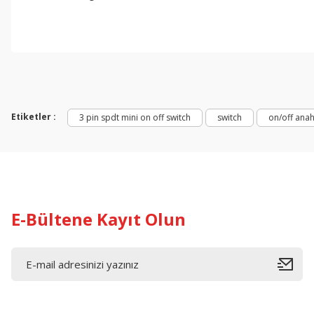
Bu ürünün fiyat bilgisi, resim, ürün açıklamalarında ve diğer konul
Görüş ve önerileriniz için teşekkür ederiz.
Ürün resmi kalitesiz, bozuk veya görüntülenemiyor.
Ürün açıklamasında eksik bilgiler bulunuyor.
Etiketler :
3 pin spdt mini on off switch
switch
on/off anah
Ürün bilgilerinde hatalar bulunuyor.
Ürün fiyatı diğer sitelerden daha pahalı.
Bu ürüne benzer farklı alternatifler olmalı.
E-Bültene Kayıt Olun