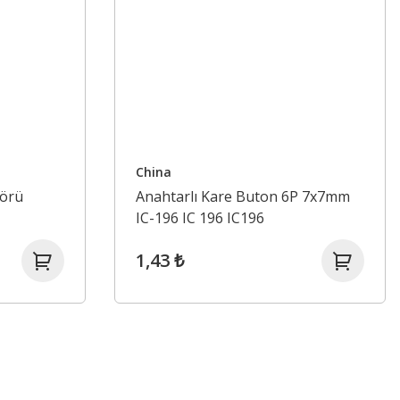
China
sörü
Anahtarlı Kare Buton 6P 7x7mm
IC-196 IC 196 IC196
1,43 ₺