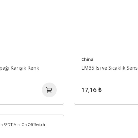
China
ağı Karışık Renk
LM35 Isı ve Sıcaklık Sen
17,16 ₺