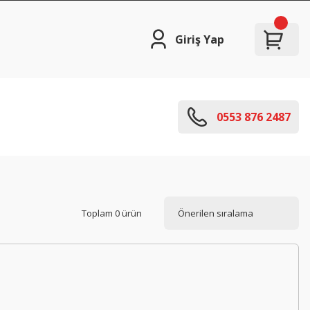
Giriş Yap
0553 876 2487
Toplam 0 ürün