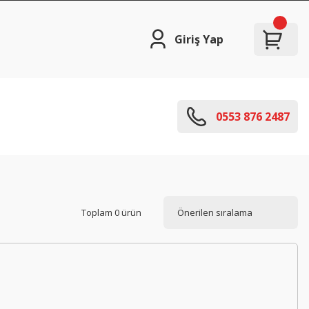
Giriş Yap
0553 876 2487
Toplam 0 ürün