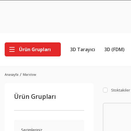
Ürün Grupları
3D Tarayıcı
3D (FDM)
Anasayfa
Marxlow
Stoktakiler
Ürün Grupları
Seçimleriniz