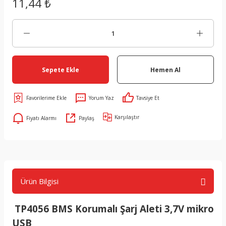
11,44 ₺
Sepete Ekle
Hemen Al
Yorum Yaz
Tavsiye Et
Karşılaştır
Fiyatı Alarmı
Paylaş
Ürün Bilgisi
TP4056 BMS Korumalı Şarj Aleti 3,7V mikro
USB