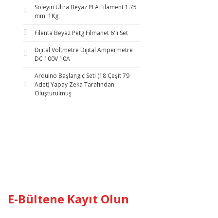
Soleyin Ultra Beyaz PLA Filament 1.75
mm. 1Kg.
Filenta Beyaz Petg Filmanet 6'lı Set
Dijital Voltmetre Dijital Ampermetre
DC 100V 10A
Arduino Başlangıç Seti (18 Çeşit 79
Adet) Yapay Zeka Tarafından
Oluşturulmuş
E-Bültene Kayıt Olun