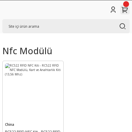
Nfc Modülü
China
RC522 RFID NFC Kiti - RC522 RFID