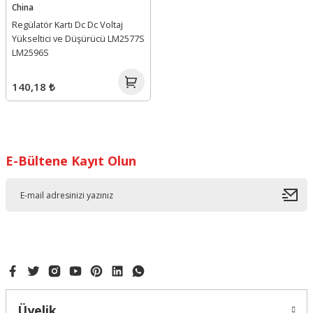
China
Regülatör Kartı Dc Dc Voltaj
Yükseltici ve Düşürücü LM2577S
LM2596S
140,18 ₺
E-Bültene Kayıt Olun
Üyelik