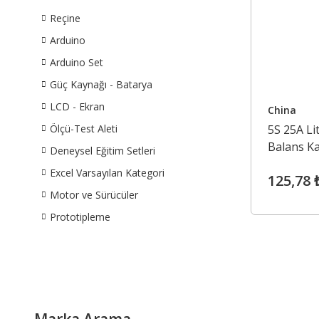
Reçine
Arduino
Arduino Set
Güç Kaynağı - Batarya
LCD - Ekran
China
Ölçü-Test Aleti
5S 25A L
Balans Kar
Deneysel Eğitim Setleri
Uygun
Excel Varsayılan Kategori
125,78 
Motor ve Sürücüler
Prototipleme