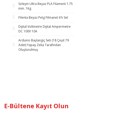
Soleyin Ultra Beyaz PLA Filament 1.75
mm. 1Kg.
Filenta Beyaz Petg Filmanet 6'lı Set
Dijital Voltmetre Dijital Ampermetre
DC 100V 10A
Arduino Başlangıç Seti (18 Çeşit 79
Adet) Yapay Zeka Tarafından
Oluşturulmuş
E-Bültene Kayıt Olun