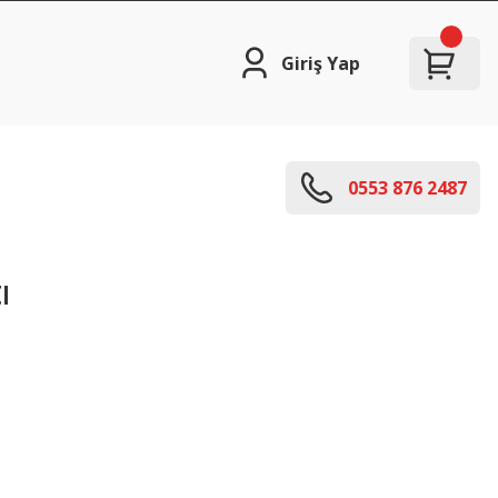
Giriş Yap
0553 876 2487
ı