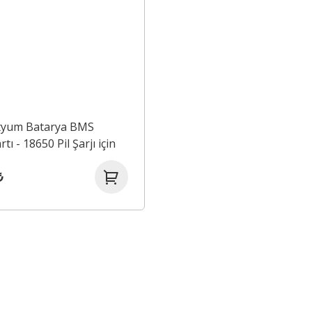
ityum Batarya BMS
tı - 18650 Pil Şarjı için
₺