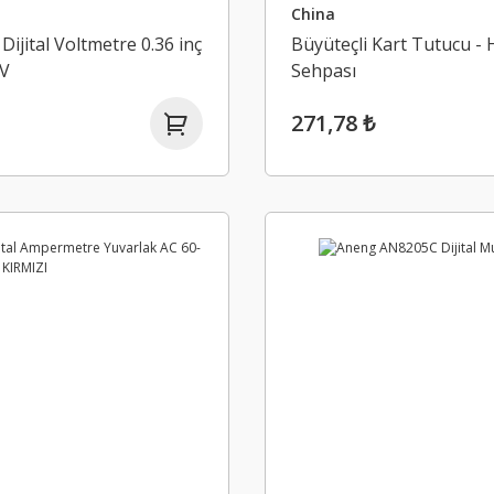
China
Dijital Voltmetre 0.36 inç
Büyüteçli Kart Tutucu -
0V
Sehpası
271,78 ₺