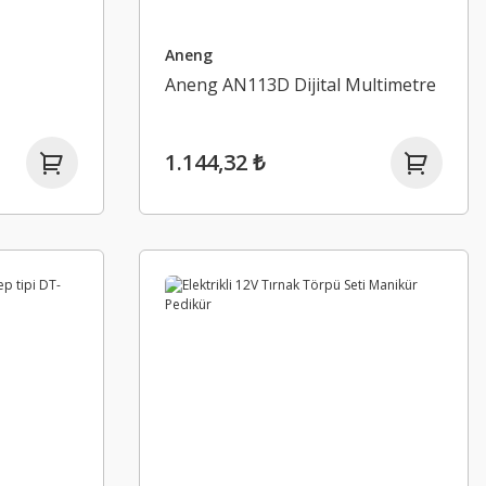
Aneng
Aneng AN113D Dijital Multimetre
1.144,32 ₺