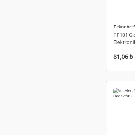
TeknoArt
TP101 Gı
Elektronik
81,06 ₺