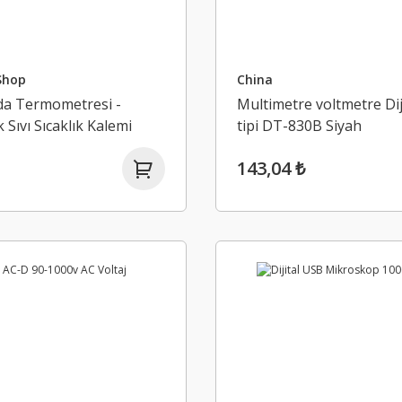
Shop
China
da Termometresi -
Multimetre voltmetre Dij
 Sıvı Sıcaklık Kalemi
tipi DT-830B Siyah
143,04 ₺