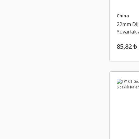
China
22mm Dij
Yuvarlak
KIRMIZI
85,82 ₺