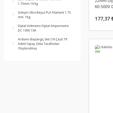
22mm Diji
1.75mm 10 kg
60-500V 
Soleyin Ultra Beyaz PLA Filament 1.75
mm. 1Kg.
177,37 
Dijital Voltmetre Dijital Ampermetre
DC 100V 10A
Arduino Başlangıç Seti (18 Çeşit 79
Adet) Yapay Zeka Tarafından
Oluşturulmuş