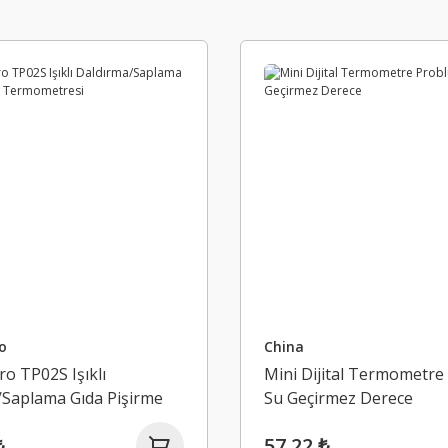
o
China
o TP02S Işıklı
Mini Dijital Termometre
/Saplama Gıda Pişirme
Su Geçirmez Derece
resi
₺
57,22 ₺