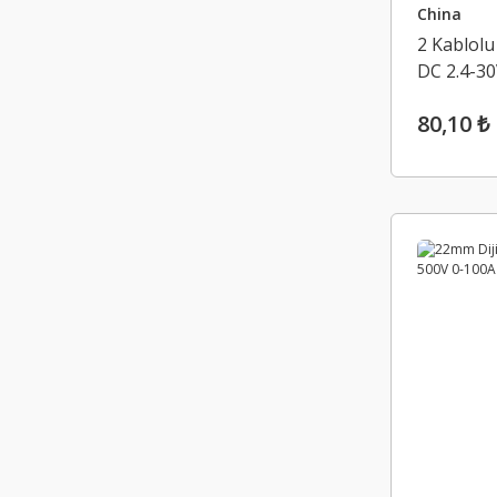
China
2 Kablolu 
DC 2.4-3
80,10 ₺