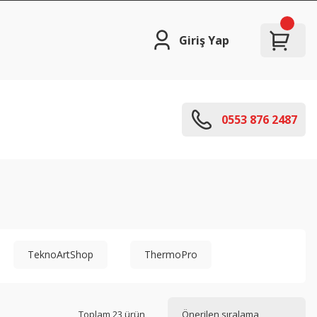
Giriş Yap
0553 876 2487
TeknoArtShop
ThermoPro
Toplam 23 ürün