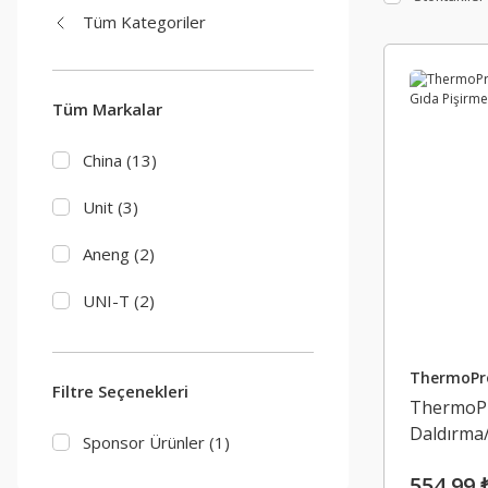
Tüm Kategoriler
Tüm Markalar
China (13)
Unit (3)
Aneng (2)
UNI-T (2)
Proskit (1)
ThermoPr
Filtre Seçenekleri
TeknoArtShop (1)
ThermoPr
Daldırma
ThermoPro (1)
Sponsor Ürünler (1)
Termomet
554,99 