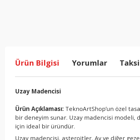
Ürün Bilgisi
Yorumlar
Taksi
Uzay Madencisi
Ürün Aç
ıklaması:
TeknoArtShop’un
özel tas
bir deneyim sunar. Uzay madencisi modeli, d
i
çin ideal bir üründür.
Uzay madencisi, asteroitler, Ay ve di
ğer geze