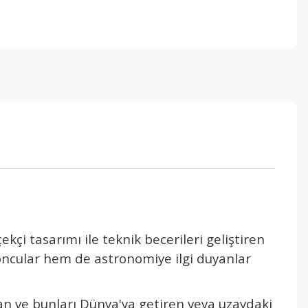
çekçi tasar
ımı ile teknik becerileri geliştiren
oncular hem de astronomiye ilgi duyanlar
an ve bunları D
ünya'ya getiren veya uzaydaki