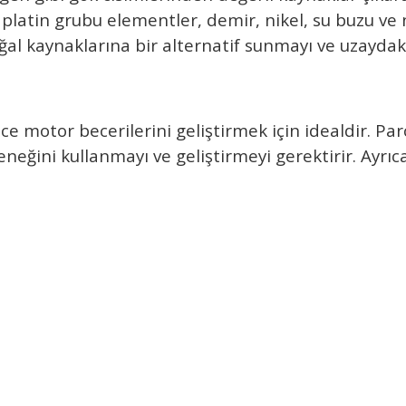
, platin grubu elementler, demir, nikel, su buzu 
ğal kaynaklarına bir alternatif sunmayı ve uzaydaki 
e motor becerilerini geli
ştirmek i
çin idealdir. Par
ene
ğini kullanmayı ve geliştirmeyi gerektirir. Ayrı