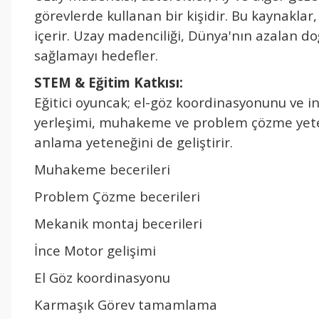
görevlerde kullanan bir ki
şidir. Bu kaynaklar
i
çerir. Uzay madencili
ği, D
ünya'n
ın azalan do
sa
ğlamayı hedefler.
STEM & E
ğitim Kat
kısı
:
Eğitici oyuncak; el-g
öz koordinasyonunu ve inc
yerleşimi, muhakeme ve problem
çözme yet
anlama yeteneğini de geliştirir.
Muhakeme becerileri
Problem
Çözme becerileri
Mekanik montaj becerileri
İnce Motor gelişimi
El G
öz koordinasyonu
Karma
şık G
örev tamamlama