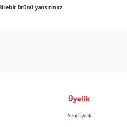
 Birebir
ürünü yans
ıtmaz.
arda yetersiz gördüğünüz noktaları öneri formunu kullanarak tarafımıza ilet
Bu ürüne ilk yorumu siz yapın!
Yorum Yaz
Üyelik
Gönder
Yeni Üyelik