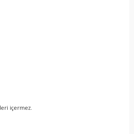
eri i
çermez
.