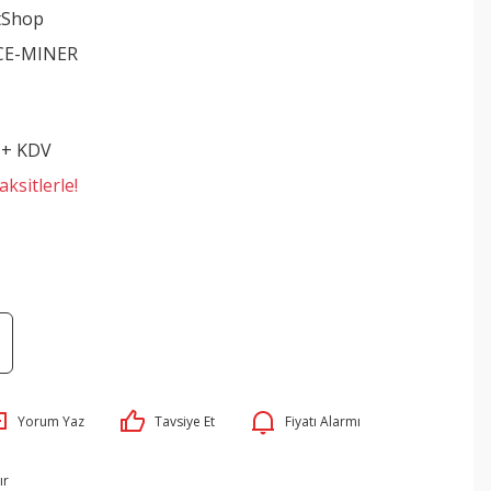
tShop
CE-MINER
 + KDV
ksitlerle!
Yorum Yaz
Tavsiye Et
Fiyatı Alarmı
ır