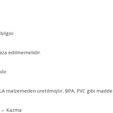
bilgisi
aza edilmemelidir.
ilir.
PLA malzemeden üretilmi
ştir, BPA, PVC gibi maddel
r → Kazma