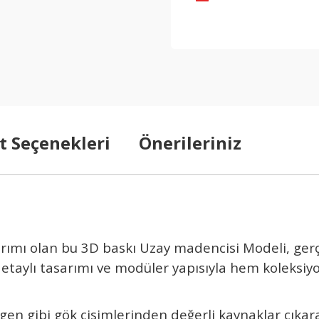
t Seçenekleri
Önerileriniz
ar
ımı olan bu 3D baskı Uzay madencisi Modeli, ger
etaylı tasarımı ve mod
üler yap
ısıyla hem koleksiy
gen gibi g
ök cisimlerinden de
ğerli kaynaklar
ç
ıkar