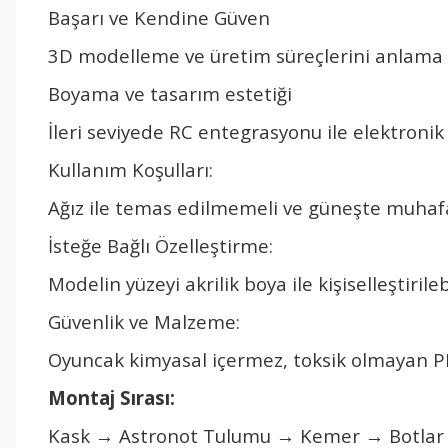
Ba
şarı ve Kendine G
üven
3D modelleme ve üretim süreçlerini anlama
Boyama ve tasar
ım estetiği
İleri seviyede RC entegrasyonu ile elektronik 
Kullanım Koşulları:
Ağız ile temas edilmemeli ve g
üne
şte muhaf
İsteğe Bağlı
Özelle
ştirme:
Modelin y
üzeyi akrilik boya ile ki
şiselleştirileb
G
üvenlik ve Malzeme:
Oyuncak kimyasal içermez, toksik olmayan 
Montaj S
ırası:
Kask
→ Astronot Tulumu → Kemer → Botla