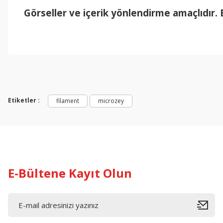
G
örseller ve içerik yönlendirme amaçl
ıdır.
Bu ürünün fiyat bilgisi, resim, ürün açıklamalarında ve diğer konul
Görüş ve önerileriniz için teşekkür ederiz.
Ürün resmi kalitesiz, bozuk veya görüntülenemiyor.
Ürün açıklamasında eksik bilgiler bulunuyor.
Etiketler :
filament
microzey
Ürün bilgilerinde hatalar bulunuyor.
Ürün fiyatı diğer sitelerden daha pahalı.
Bu ürüne benzer farklı alternatifler olmalı.
E-Bültene Kayıt Olun