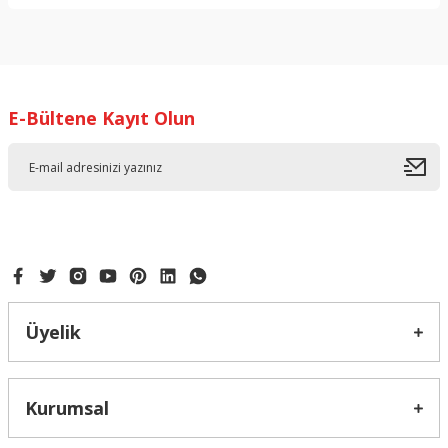
Bu ürünün fiyat bilgisi, resim, ürün açıklamalarında ve diğer
konularda yetersiz gördüğünüz noktaları öneri formunu
kullanarak tarafımıza iletebilirsiniz.
Görüş ve önerileriniz için teşekkür ederiz.
E-Bültene Kayıt Olun
Ürün resmi kalitesiz, bozuk veya görüntülenemiyor.
Ürün açıklamasında eksik bilgiler bulunuyor.
Ürün bilgilerinde hatalar bulunuyor.
Ürün fiyatı diğer sitelerden daha pahalı.
Bu ürüne benzer farklı alternatifler olmalı.
Üyelik
Gönder
Kurumsal