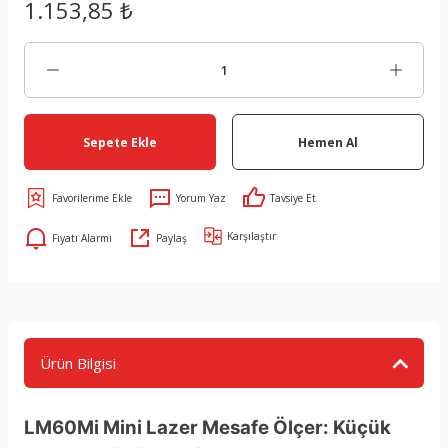
1.153,85 ₺
Sepete Ekle
Hemen Al
Yorum Yaz
Tavsiye Et
Karşılaştır
Fiyatı Alarmı
Paylaş
Ürün Bilgisi
LM60Mi Mini Lazer Mesafe Ölçer: Küçük