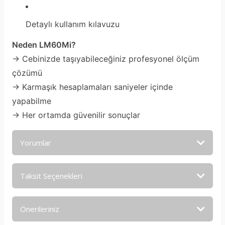
Detaylı kullanım kılavuzu
Neden LM60Mi?
→ Cebinizde taşıyabileceğiniz profesyonel ölçüm
çözümü
→ Karmaşık hesaplamaları saniyeler içinde
yapabilme
→ Her ortamda güvenilir sonuçlar
Yorumlar
Taksit Seçenekleri
Bu ürüne ilk yorumu siz yapın!
Önerileriniz
Yorum Yaz