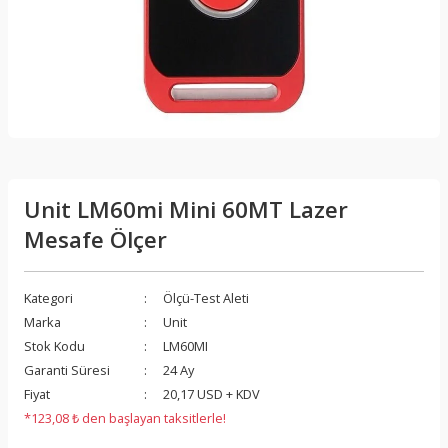
Unit LM60mi Mini 60MT Lazer
Mesafe Ölçer
Kategori
Ölçü-Test Aleti
Marka
Unit
Stok Kodu
LM60MI
Garanti Süresi
24 Ay
Fiyat
20,17 USD + KDV
*123,08 ₺ den başlayan taksitlerle!