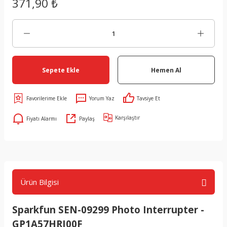
371,90 ₺
Sepete Ekle
Hemen Al
Yorum Yaz
Tavsiye Et
Karşılaştır
Fiyatı Alarmı
Paylaş
Ürün Bilgisi
Sparkfun SEN-09299 Photo Interrupter -
GP1A57HRJ00F