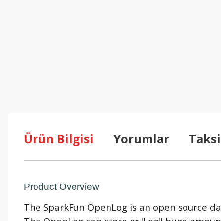
Ürün Bilgisi
Yorumlar
Taksi
Product Overview
The SparkFun OpenLog is an open source dat
The OpenLog can store or "log" huge amounts o