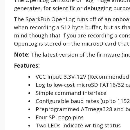
generates, for scientific or debugging purpo
The SparkFun OpenLog runs off of an onbo
when recording a 512 byte buffer, but as tha
mind though that if you are recording a con
OpenLog is stored on the microSD card that 
Note:
The latest version of the firmware (inc
Features:
VCC Input: 3.3V-12V (Recommended 
Log to low-cost microSD FAT16/32 c
Simple command interface
Configurable baud rates (up to 115
Preprogrammed ATmega328 and bo
Four SPI pogo pins
Two LEDs indicate writing status