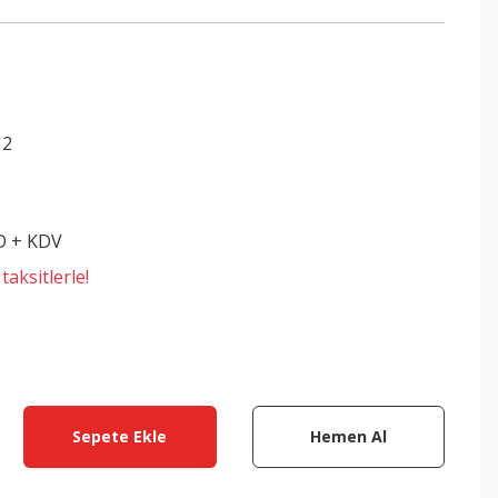
12
D + KDV
aksitlerle!
Sepete Ekle
Hemen Al