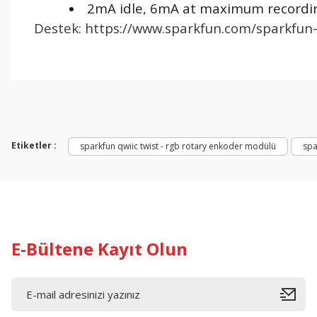
2mA idle, 6mA at maximum recordi
Destek: https://www.sparkfun.com/sparkfun
Bu ürünün fiyat bilgisi, resim, ürün açıklamalarında ve diğer konul
Görüş ve önerileriniz için teşekkür ederiz.
Ürün resmi kalitesiz, bozuk veya görüntülenemiyor.
Ürün açıklamasında eksik bilgiler bulunuyor.
Etiketler :
sparkfun qwiic twist - rgb rotary enkoder modülü
spa
Ürün bilgilerinde hatalar bulunuyor.
Ürün fiyatı diğer sitelerden daha pahalı.
Bu ürüne benzer farklı alternatifler olmalı.
E-Bültene Kayıt Olun