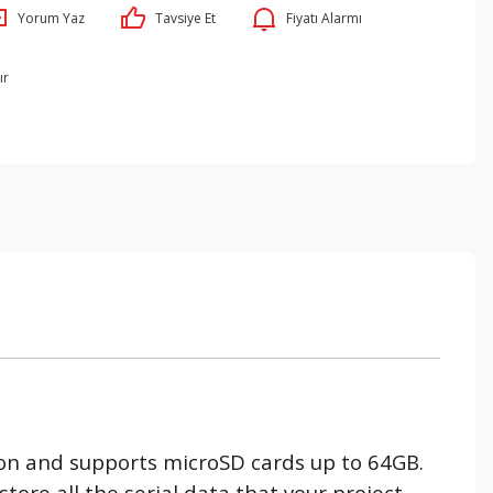
Yorum Yaz
Tavsiye Et
Fiyatı Alarmı
ır
ion and supports microSD cards up to 64GB.
tore all the serial data that your project