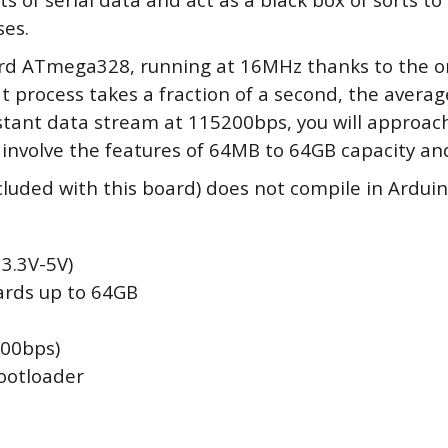
ses.
ard ATmega328, running at 16MHz thanks to the 
t process takes a fraction of a second, the averag
stant data stream at 115200bps, you will approach
involve the features of 64MB to 64GB capacity and
luded with this board) does not compile in Arduino 
3.3V-5V)
ards up to 64GB
200bps)
otloader