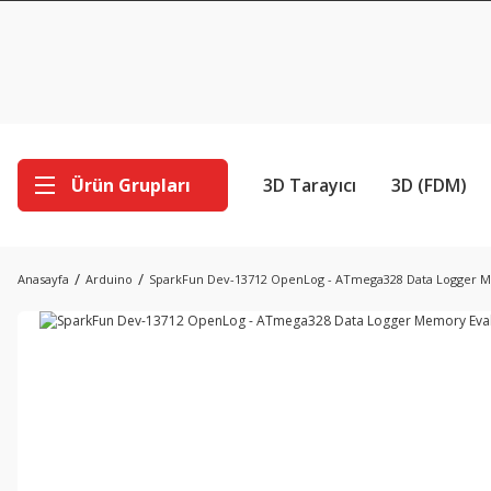
Ürün Grupları
3D Tarayıcı
3D (FDM)
Anasayfa
Arduino
SparkFun Dev-13712 OpenLog - ATmega328 Data Logger M