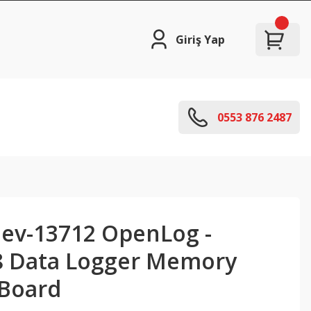
Giriş Yap
0553 876 2487
ev-13712 OpenLog -
 Data Logger Memory
 Board