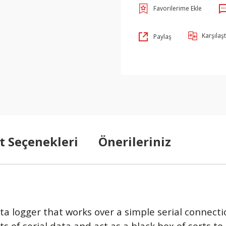
Karşılaşt
Paylaş
t Seçenekleri
Önerileriniz
a logger that works over a simple serial connect
f serial data and act as a black box of sorts to s