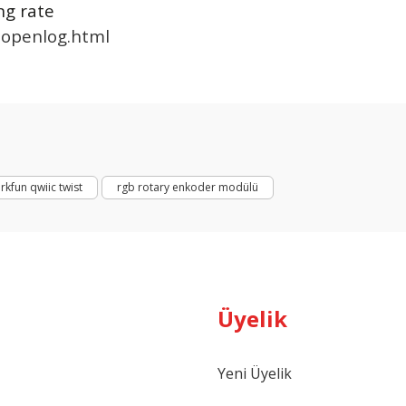
ng rate
-openlog.html
arda yetersiz gördüğünüz noktaları öneri formunu kullanarak tarafımıza ilet
Bu ürüne ilk yorumu siz yapın!
Yorum Yaz
rkfun qwiic twist
rgb rotary enkoder modülü
Üyelik
Gönder
Yeni Üyelik