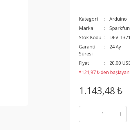
Kategori
Arduino
Marka
Sparkfun
Stok Kodu
DEV-137
Garanti
24 Ay
Süresi
Fiyat
20,00 US
*121,97 ₺ den başlayan t
1.143,48 ₺