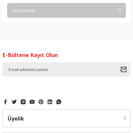
Önerileriniz
Yorum Yaz
Bu ürünün fiyat bilgisi, resim, ürün açıklamalarında ve diğer
konularda yetersiz gördüğünüz noktaları öneri formunu
kullanarak tarafımıza iletebilirsiniz.
Görüş ve önerileriniz için teşekkür ederiz.
E-Bültene Kayıt Olun
Ürün resmi kalitesiz, bozuk veya görüntülenemiyor.
Ürün açıklamasında eksik bilgiler bulunuyor.
Ürün bilgilerinde hatalar bulunuyor.
Ürün fiyatı diğer sitelerden daha pahalı.
Bu ürüne benzer farklı alternatifler olmalı.
Üyelik
Gönder