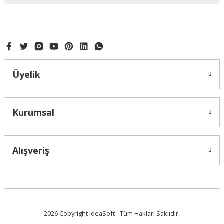
Ürün fiyatı diğer sitelerden daha pahalı.
Bu ürüne benzer farklı alternatifler olmalı.
Üyelik
Gönder
Kurumsal
Alışveriş
2026 Copyright IdeaSoft - Tüm Hakları Saklıdır.