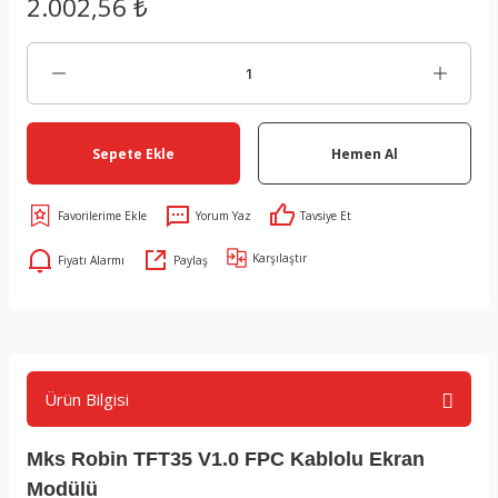
2.002,56 ₺
Sepete Ekle
Hemen Al
Yorum Yaz
Tavsiye Et
Karşılaştır
Fiyatı Alarmı
Paylaş
Ürün Bilgisi
Mks Robin TFT35 V1.0 FPC Kablolu Ekran
Modülü