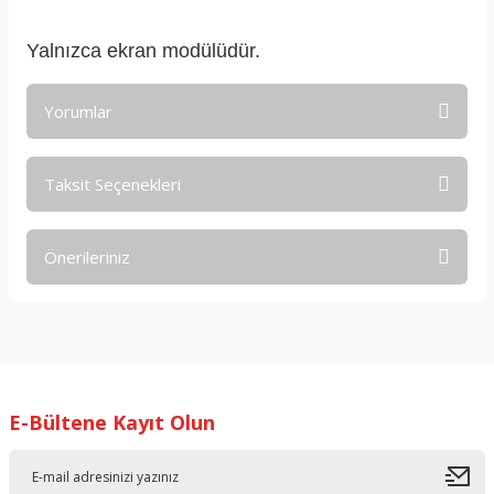
Yalnızca ekran modülüdür.
Yorumlar
Taksit Seçenekleri
Bu ürüne ilk yorumu siz yapın!
Önerileriniz
Yorum Yaz
Bu ürünün fiyat bilgisi, resim, ürün açıklamalarında ve diğer
konularda yetersiz gördüğünüz noktaları öneri formunu
kullanarak tarafımıza iletebilirsiniz.
Görüş ve önerileriniz için teşekkür ederiz.
E-Bültene Kayıt Olun
Ürün resmi kalitesiz, bozuk veya görüntülenemiyor.
Ürün açıklamasında eksik bilgiler bulunuyor.
Ürün bilgilerinde hatalar bulunuyor.