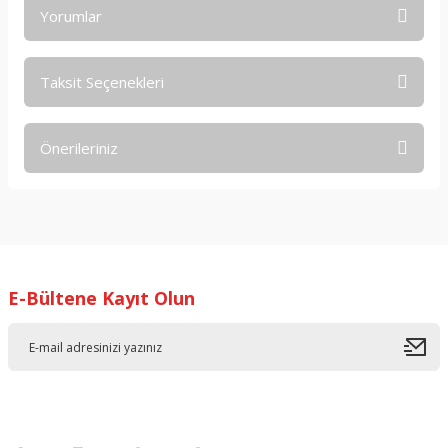
Yorumlar
Taksit Seçenekleri
Bu ürüne ilk yorumu siz yapın!
Önerileriniz
Yorum Yaz
Bu ürünün fiyat bilgisi, resim, ürün açıklamalarında ve diğer
konularda yetersiz gördüğünüz noktaları öneri formunu
kullanarak tarafımıza iletebilirsiniz.
Görüş ve önerileriniz için teşekkür ederiz.
E-Bültene Kayıt Olun
Ürün resmi kalitesiz, bozuk veya görüntülenemiyor.
Ürün açıklamasında eksik bilgiler bulunuyor.
Ürün bilgilerinde hatalar bulunuyor.
Ürün fiyatı diğer sitelerden daha pahalı.
Bu ürüne benzer farklı alternatifler olmalı.