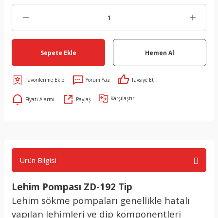
Sepete Ekle
Hemen Al
Yorum Yaz
Tavsiye Et
Karşılaştır
Fiyatı Alarmı
Paylaş
Ürün Bilgisi
Lehim Pompası ZD-192 Tip
Lehim sökme pompaları genellikle hatalı
yapılan lehimleri ve dip komponentleri