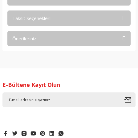
Taksit Seçenekleri
Bu ürüne ilk yorumu siz yapın!
Önerileriniz
Yorum Yaz
Bu ürünün fiyat bilgisi, resim, ürün açıklamalarında ve diğer
konularda yetersiz gördüğünüz noktaları öneri formunu
kullanarak tarafımıza iletebilirsiniz.
Görüş ve önerileriniz için teşekkür ederiz.
E-Bültene Kayıt Olun
Ürün resmi kalitesiz, bozuk veya görüntülenemiyor.
Ürün açıklamasında eksik bilgiler bulunuyor.
Ürün bilgilerinde hatalar bulunuyor.
Ürün fiyatı diğer sitelerden daha pahalı.
Bu ürüne benzer farklı alternatifler olmalı.