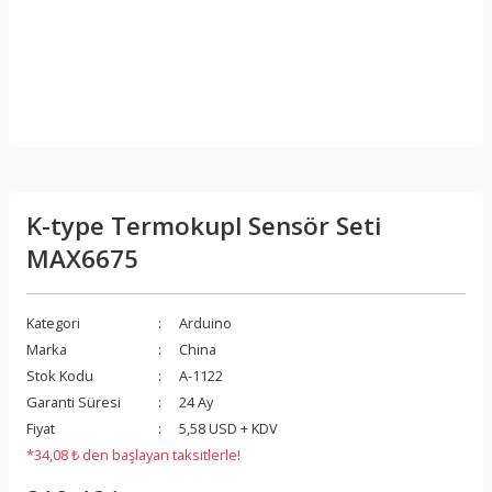
K-type Termokupl Sensör Seti
MAX6675
Kategori
Arduino
Marka
China
Stok Kodu
A-1122
Garanti Süresi
24 Ay
Fiyat
5,58 USD + KDV
*34,08 ₺ den başlayan taksitlerle!