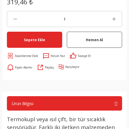
319,46 ₺
Sepete Ekle
Hemen Al
Yorum Yaz
Tavsiye Et
Karşılaştır
Fiyatı Alarmı
Paylaş
Ürün Bilgisi
Termokupl veya ısıl çift, bir tür sıcaklık
sensörüdür. Farklı iki iletken malzemeden