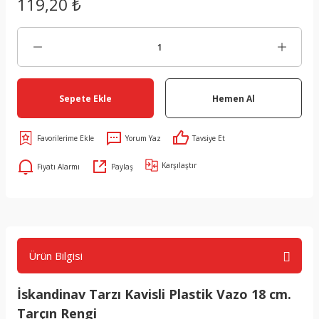
119,20 ₺
Sepete Ekle
Hemen Al
Yorum Yaz
Tavsiye Et
Karşılaştır
Fiyatı Alarmı
Paylaş
Ürün Bilgisi
İskandinav Tarzı Kavisli Plastik Vazo 18 cm.
Tarçın Rengi