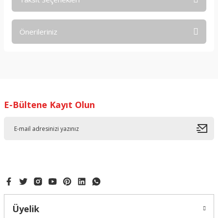
Bu ürüne ilk yorumu siz yapın!
Önerileriniz
Yorum Yaz
Bu ürünün fiyat bilgisi, resim, ürün açıklamalarında ve diğer
konularda yetersiz gördüğünüz noktaları öneri formunu
kullanarak tarafımıza iletebilirsiniz.
Görüş ve önerileriniz için teşekkür ederiz.
E-Bültene Kayıt Olun
Ürün resmi kalitesiz, bozuk veya görüntülenemiyor.
Ürün açıklamasında eksik bilgiler bulunuyor.
Ürün bilgilerinde hatalar bulunuyor.
Ürün fiyatı diğer sitelerden daha pahalı.
Bu ürüne benzer farklı alternatifler olmalı.
Üyelik