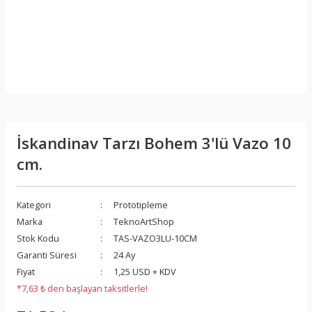
İskandinav Tarzı Bohem 3'lü Vazo 10
cm.
Kategori
Prototipleme
Marka
TeknoArtShop
Stok Kodu
TAS-VAZO3LU-10CM
Garanti Süresi
24 Ay
Fiyat
1,25 USD + KDV
*7,63 ₺ den başlayan taksitlerle!