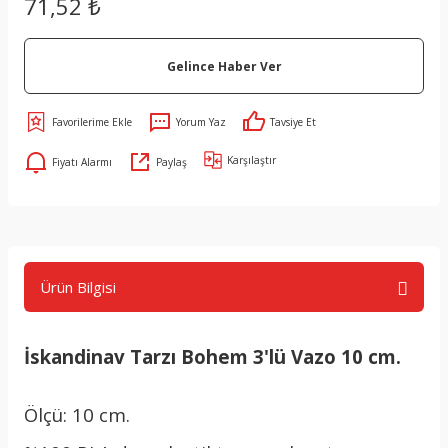
71,52 ₺
Gelince Haber Ver
Yorum Yaz
Tavsiye Et
Karşılaştır
Fiyatı Alarmı
Paylaş
Ürün Bilgisi
İskandinav Tarzı Bohem 3'lü Vazo 10 cm.
Ölçü: 10 cm.