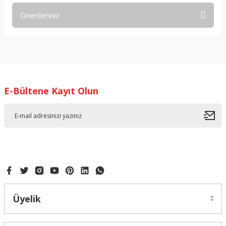
Önerileriniz
Yorum Yaz
Bu ürünün fiyat bilgisi, resim, ürün açıklamalarında ve diğer
konularda yetersiz gördüğünüz noktaları öneri formunu
kullanarak tarafımıza iletebilirsiniz.
Görüş ve önerileriniz için teşekkür ederiz.
E-Bültene Kayıt Olun
Ürün resmi kalitesiz, bozuk veya görüntülenemiyor.
Ürün açıklamasında eksik bilgiler bulunuyor.
Ürün bilgilerinde hatalar bulunuyor.
Ürün fiyatı diğer sitelerden daha pahalı.
Bu ürüne benzer farklı alternatifler olmalı.
Üyelik
Gönder