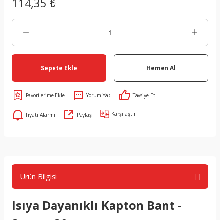
114,35 ₺
Sepete Ekle
Hemen Al
Yorum Yaz
Tavsiye Et
Karşılaştır
Fiyatı Alarmı
Paylaş
Ürün Bilgisi
Isıya Dayanıklı Kapton Bant -