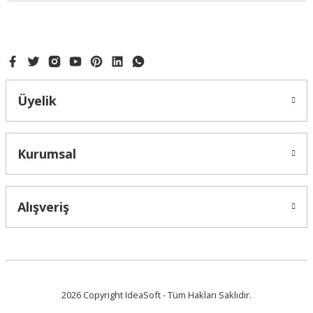
Ürün fiyatı diğer sitelerden daha pahalı.
Bu ürüne benzer farklı alternatifler olmalı.
Üyelik
Gönder
Kurumsal
Alışveriş
2026 Copyright IdeaSoft - Tüm Hakları Saklıdır.