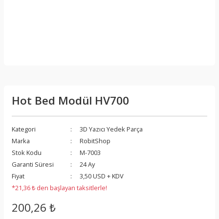
Hot Bed Modül HV700
Kategori
3D Yazıcı Yedek Parça
Marka
RobitShop
Stok Kodu
M-7003
Garanti Süresi
24 Ay
Fiyat
3,50 USD + KDV
*21,36 ₺ den başlayan taksitlerle!
200,26 ₺