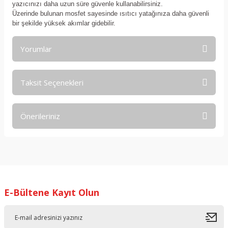
yazıcınızı daha uzun süre güvenle kullanabilirsiniz.
Üzerinde bulunan mosfet sayesinde ısıtıcı yatağınıza daha güvenli
bir şekilde yüksek akımlar gidebilir.
Yorumlar
Taksit Seçenekleri
Bu ürüne ilk yorumu siz yapın!
Önerileriniz
Yorum Yaz
Bu ürünün fiyat bilgisi, resim, ürün açıklamalarında ve diğer
konularda yetersiz gördüğünüz noktaları öneri formunu
kullanarak tarafımıza iletebilirsiniz.
Görüş ve önerileriniz için teşekkür ederiz.
E-Bültene Kayıt Olun
Ürün resmi kalitesiz, bozuk veya görüntülenemiyor.
Ürün açıklamasında eksik bilgiler bulunuyor.
Ürün bilgilerinde hatalar bulunuyor.