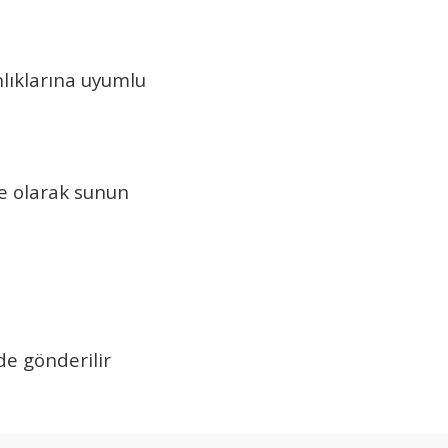
nlıklarına uyumlu
ye olarak sunun
e gönderilir
arda yetersiz gördüğünüz noktaları öneri formunu kullanarak tarafımıza ilet
Bu ürüne ilk yorumu siz yapın!