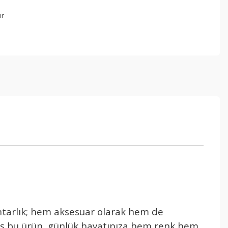
ır
htarlık; hem aksesuar olarak hem de
lmiş bu ürün, günlük hayatınıza hem renk hem