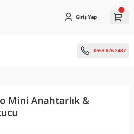
Giriş Yap
0553 876 2487
 Mini Anahtarlık &
tucu