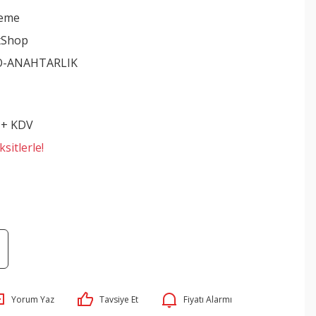
leme
tShop
O-ANAHTARLIK
 + KDV
sitlerle!
Yorum Yaz
Tavsiye Et
Fiyatı Alarmı