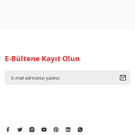
Ürün resmi kalitesiz, bozuk veya görüntülenemiyor.
Ürün açıklamasında eksik bilgiler bulunuyor.
Ürün bilgilerinde hatalar bulunuyor.
Ürün fiyatı diğer sitelerden daha pahalı.
Bu ürüne benzer farklı alternatifler olmalı.
E-Bültene Kayıt Olun