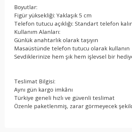
Boyutlar:
Figür yüksekliği: Yaklaşık 5 cm
Telefon tutucu açıklığı: Standart telefon kalı
Kullanım Alanları:
Günlük anahtarlık olarak taşıyın
Masaüstünde telefon tutucu olarak kullanın
Sevdiklerinize hem şık hem işlevsel bir hedi
Teslimat Bilgisi:
Aynı gün kargo imkânı
Türkiye geneli hızlı ve güvenli teslimat
Özenle paketlenmiş, zarar görmeyecek şekild
Bu ürünün fiyat bilgisi, resim, ürün açıklamalarında ve diğer konul
Görüş ve önerileriniz için teşekkür ederiz.