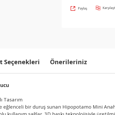
Karşılaşt
Paylaş
t Seçenekleri
Önerileriniz
tucu
lı Tasarım
le eğlenceli bir duruş sunan Hipopotamo Mini Ana
nlu kullanım sağlar. 3D baskı teknolojisiyle üreti