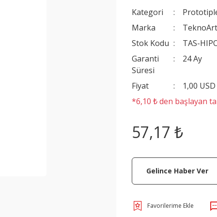
Kategori
Prototip
Marka
TeknoAr
Stok Kodu
TAS-HIP
Garanti
24 Ay
Süresi
Fiyat
1,00 USD
*6,10 ₺ den başlayan tak
57,17 ₺
Gelince Haber Ver