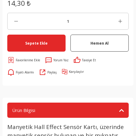
14,30 ₺
Sepete Ekle
Hemen Al
Yorum Yaz
Tavsiye Et
Karşılaştır
Fiyatı Alarmı
Paylaş
Ürün Bilgisi
Manyetik Hall Effect Sensör Kartı, üzerinde
manyetik sensör bulunan ve bir mıknatıs