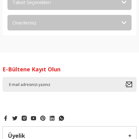
Taksit Seçenekleri
Bu ürüne ilk yorumu siz yapın!
Önerileriniz
Yorum Yaz
Bu ürünün fiyat bilgisi, resim, ürün açıklamalarında ve diğer
konularda yetersiz gördüğünüz noktaları öneri formunu
kullanarak tarafımıza iletebilirsiniz.
Görüş ve önerileriniz için teşekkür ederiz.
E-Bültene Kayıt Olun
Ürün resmi kalitesiz, bozuk veya görüntülenemiyor.
Ürün açıklamasında eksik bilgiler bulunuyor.
Ürün bilgilerinde hatalar bulunuyor.
Ürün fiyatı diğer sitelerden daha pahalı.
Bu ürüne benzer farklı alternatifler olmalı.
Üyelik