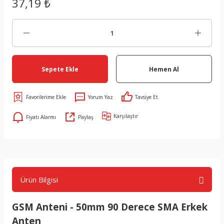
37,19 ₺
Sepete Ekle
Hemen Al
Yorum Yaz
Tavsiye Et
Karşılaştır
Fiyatı Alarmı
Paylaş
Ürün Bilgisi
GSM Anteni - 50mm 90 Derece SMA Erkek
Anten