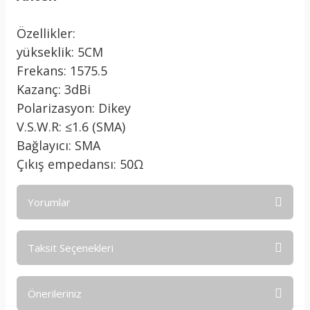
Özellikler:
yükseklik: 5CM
Frekans: 1575.5
Kazanç: 3dBi
Polarizasyon: Dikey
V.S.W.R: ≤1.6 (SMA)
Bağlayıcı: SMA
Çıkış empedansı: 50Ω
Yorumlar
Taksit Seçenekleri
Bu ürüne ilk yorumu siz yapın!
Önerileriniz
Yorum Yaz