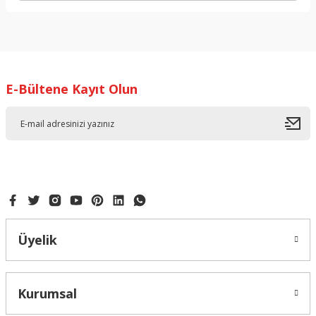
Bu ürünün fiyat bilgisi, resim, ürün açıklamalarında ve diğer
konularda yetersiz gördüğünüz noktaları öneri formunu
kullanarak tarafımıza iletebilirsiniz.
Görüş ve önerileriniz için teşekkür ederiz.
E-Bültene Kayıt Olun
Ürün resmi kalitesiz, bozuk veya görüntülenemiyor.
Ürün açıklamasında eksik bilgiler bulunuyor.
Ürün bilgilerinde hatalar bulunuyor.
Ürün fiyatı diğer sitelerden daha pahalı.
Bu ürüne benzer farklı alternatifler olmalı.
Üyelik
Gönder
Kurumsal