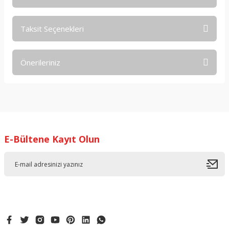
Taksit Seçenekleri
Bu ürüne ilk yorumu siz yapın!
Önerileriniz
Yorum Yaz
Bu ürünün fiyat bilgisi, resim, ürün açıklamalarında ve diğer
konularda yetersiz gördüğünüz noktaları öneri formunu
kullanarak tarafımıza iletebilirsiniz.
Görüş ve önerileriniz için teşekkür ederiz.
E-Bültene Kayıt Olun
Ürün resmi kalitesiz, bozuk veya görüntülenemiyor.
Ürün açıklamasında eksik bilgiler bulunuyor.
Ürün bilgilerinde hatalar bulunuyor.
Ürün fiyatı diğer sitelerden daha pahalı.
Bu ürüne benzer farklı alternatifler olmalı.