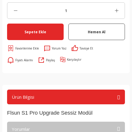
Sepete Ekle
Hemen Al
Yorum Yaz
Tavsiye Et
Karşılaştır
Fiyatı Alarmı
Paylaş
Ürün Bilgisi
Flsun S1 Pro Upgrade Sessiz Modül
Yorumlar