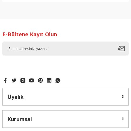
Bu ürünün fiyat bilgisi, resim, ürün açıklamalarında ve diğer
konularda yetersiz gördüğünüz noktaları öneri formunu
kullanarak tarafımıza iletebilirsiniz.
Görüş ve önerileriniz için teşekkür ederiz.
E-Bültene Kayıt Olun
Ürün resmi kalitesiz, bozuk veya görüntülenemiyor.
Ürün açıklamasında eksik bilgiler bulunuyor.
Ürün bilgilerinde hatalar bulunuyor.
Ürün fiyatı diğer sitelerden daha pahalı.
Bu ürüne benzer farklı alternatifler olmalı.
Üyelik
Gönder
Kurumsal