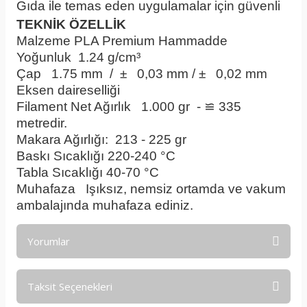
Gıda ile temas eden uygulamalar için güvenli
TEKNİK ÖZELLİK
Malzeme
PLA Premium Hammadde
Yoğunluk
1.24 g/cm³
Çap
1.75 mm / ± 0,03 mm / ± 0,02 mm
Eksen daireselliği
Filament Net Ağırlık
1.000 gr - ≌ 335
metredir.
Makara Ağırlığı:
213 - 225 gr
Baskı Sıcaklığı
220-240 °C
Tabla Sıcaklığı
 4
0-70 °C
Muhafaza
Işıksız, nemsiz ortamda ve vakum
ambalajında muhafaza ediniz.
Yorumlar
Taksit Seçenekleri
Bu ürüne ilk yorumu siz yapın!