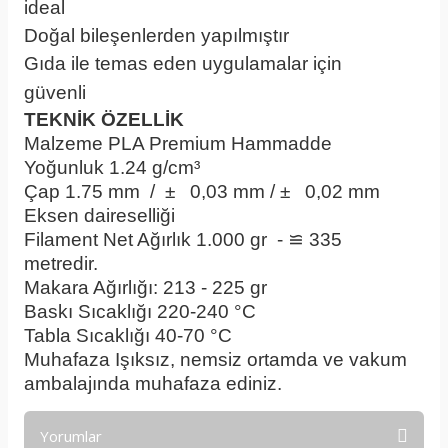
ideal
Gri Pla
Doğal bileşenlerden yapılmıştır
Gri Pla
Gıda ile temas eden uygulamalar için
güvenli
Gri Pla
TEKNİK ÖZELLİK
Gri Pla
Malzeme
PLA Premium Hammadde
Gri Pla
Yoğunluk
1.24 g/cm³
Gri Pla
Çap
1.75 mm / ± 0,03 mm / ± 0,02 mm
Eksen daireselliği
Gri Pla
Filament Net Ağırlık
1.000 gr - ≌ 335
metredir.
Gri Pla
Makara Ağırlığı:
213 - 225 gr
Gri Pla
Baskı Sıcaklığı
220-240 °C
Gri Pla
Tabla Sıcaklığı
 4
0-70 °C
Gri Pla
Muhafaza
Işıksız, nemsiz ortamda ve vakum
ambalajında muhafaza ediniz.
G
Yorumlar