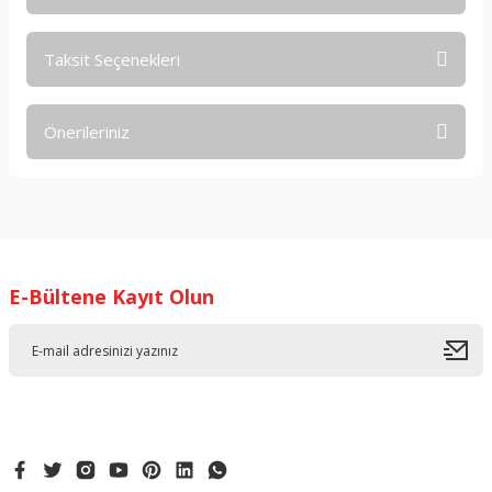
Taksit Seçenekleri
Bu ürüne ilk yorumu siz yapın!
Önerileriniz
Yorum Yaz
Bu ürünün fiyat bilgisi, resim, ürün açıklamalarında ve diğer
konularda yetersiz gördüğünüz noktaları öneri formunu
kullanarak tarafımıza iletebilirsiniz.
Görüş ve önerileriniz için teşekkür ederiz.
E-Bültene Kayıt Olun
Ürün resmi kalitesiz, bozuk veya görüntülenemiyor.
Ürün açıklamasında eksik bilgiler bulunuyor.
Ürün bilgilerinde hatalar bulunuyor.
Ürün fiyatı diğer sitelerden daha pahalı.
Bu ürüne benzer farklı alternatifler olmalı.