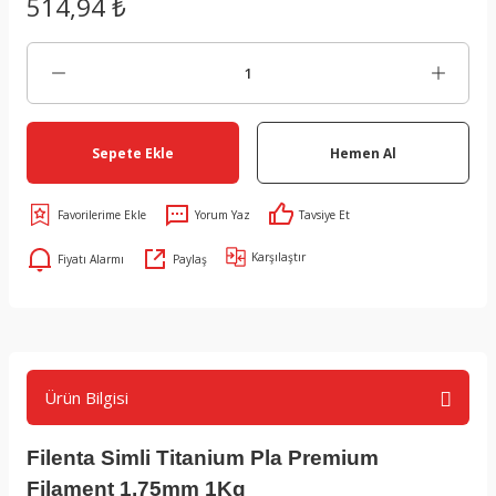
514,94 ₺
Sepete Ekle
Hemen Al
Yorum Yaz
Tavsiye Et
Karşılaştır
Fiyatı Alarmı
Paylaş
Ürün Bilgisi
Filenta Simli Titanium Pla Premium
Filament 1.75mm 1Kg
Gri Pla