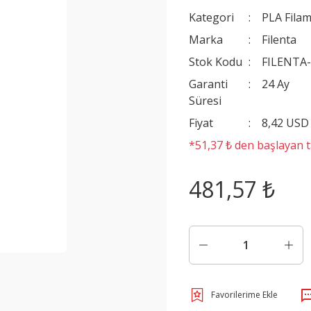
Kategori
PLA Filam
Marka
Filenta
Stok Kodu
FILENTA
Garanti
24 Ay
Süresi
Fiyat
8,42 USD
*51,37 ₺ den başlayan ta
481,57 ₺