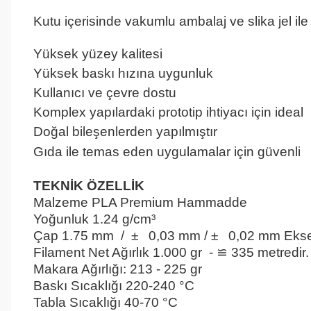
Ten Rengi Pla
Kutu içerisinde vakumlu ambalaj ve slika jel ile
Ten Rengi Pla
Yüksek yüzey kalitesi
Ten Rengi Pla
Yüksek baskı hızına uygunluk
Ten Rengi Pla
Kullanıcı ve çevre dostu
Ten Rengi Pla
Komplex yapılardaki prototip ihtiyacı için ideal
T
Doğal bileşenlerden yapılmıştır
Ten Rengi Pla
Gıda ile temas eden uygulamalar için güvenli
T
Ten Rengi Pla
TEKNİK ÖZELLİK
Ten Rengi Pla
Malzeme
PLA Premium Hammadde
Ten Rengi
Yoğunluk
1.24 g/cm³
Ten Rengi Pla
Çap
1.75 mm / ± 0,03 mm / ± 0,02 mm Eksen 
Filament Net Ağırlık
1.000 gr - ≌ 335 metredir.
Makara Ağırlığı:
213 - 225 gr
Ten Rengi Pla
Baskı Sıcaklığı
220-240 °C
Ten Rengi Pla
Tabla Sıcaklığı
 4
0-70 °C
Ten Rengi Pla