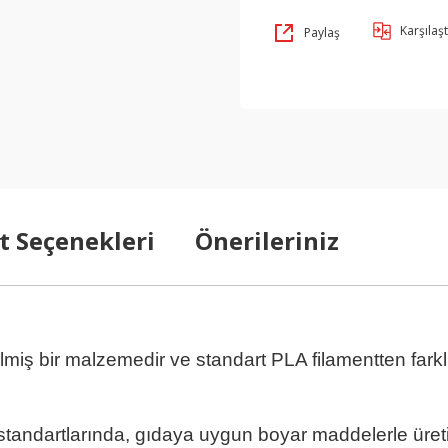
Karşılaşt
Paylaş
t Seçenekleri
Önerileriniz
en Rengi Pla
lmiş bir malzemedir ve standart PLA filamentten farklı 
ngi Pla
andartlarında, gıdaya uygun boyar maddelerle üreti