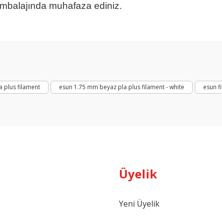
ambalajında muhafaza ediniz.
Ten Rengi Pla
arda yetersiz gördüğünüz noktaları öneri formunu kullanarak tarafımıza ilet
Bu ürüne ilk yorumu siz yapın!
Yorum Yaz
 plus filament
esun 1.75 mm beyaz pla plus filament - white
esun f
Üyelik
Gönder
Yeni Üyelik