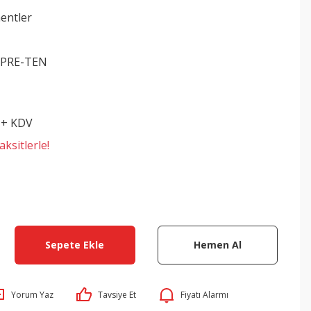
entler
-PRE-TEN
 + KDV
ksitlerle!
Sepete Ekle
Hemen Al
Yorum Yaz
Tavsiye Et
Fiyatı Alarmı