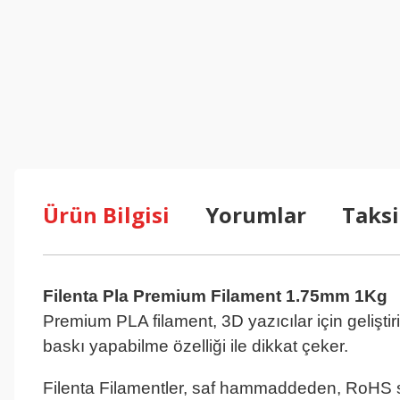
Ürün Bilgisi
Yorumlar
Taksi
Filenta Pla Premium Filament 1.75mm 1Kg
T
Premium PLA filament, 3D yazıcılar için geliştiri
baskı yapabilme özelliği ile dikkat çeker.
Ten Re
Ten Rengi Pla
Ten Rengi Pla
Filenta Filamentler, saf hammaddeden, RoHS st