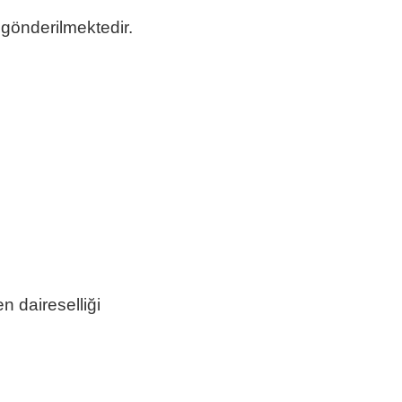
 gönderilmektedir.
Ten Rengi Pla
en Rengi Pla
en Rengi Pla
 Pla
daireselliği
Ten Rengi Pla
Ten Rengi Pla