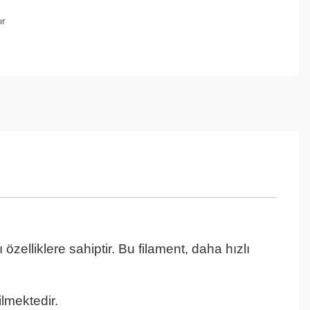
ır
özelliklere sahiptir. Bu filament, daha hızlı
lmektedir.
Ten Rengi Pla