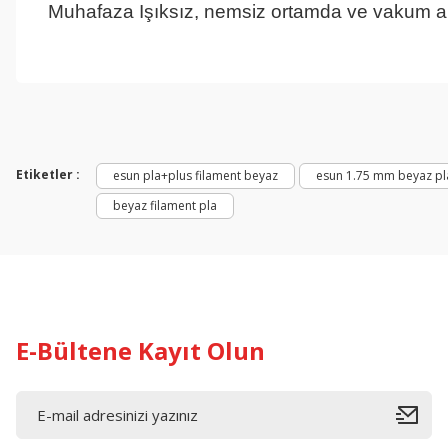
Muhafaza
Işıksız, nemsiz ortamda ve vakum 
Bu ürünün fiyat bilgisi, resim, ürün açıklamalarında ve diğer konul
Görüş ve önerileriniz için teşekkür ederiz.
Ürün resmi kalitesiz, bozuk veya görüntülenemiyor.
Ürün açıklamasında eksik bilgiler bulunuyor.
Etiketler :
esun pla+plus filament beyaz
esun 1.75 mm beyaz pla
Ürün bilgilerinde hatalar bulunuyor.
beyaz filament pla
Ürün fiyatı diğer sitelerden daha pahalı.
Bu ürüne benzer farklı alternatifler olmalı.
E-Bültene Kayıt Olun