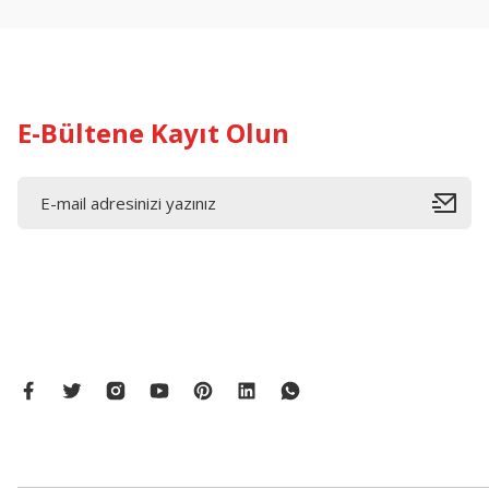
Ürün bilgilerinde hatalar bulunuyor.
Ürün fiyatı diğer sitelerden daha pahalı.
Bu ürüne benzer farklı alternatifler olmalı.
E-Bültene Kayıt Olun