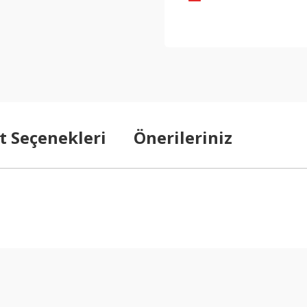
t Seçenekleri
Önerileriniz
arda yetersiz gördüğünüz noktaları öneri formunu kullanarak tarafımıza ilet
Bu ürüne ilk yorumu siz yapın!
Yorum Yaz