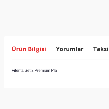
Ürün Bilgisi
Yorumlar
Taksi
Filenta Set 2 Premium Pla
Bu ürünün fiyat bilgisi, resim, ürün açıklamalarında ve diğer konul
Görüş ve önerileriniz için teşekkür ederiz.
Ürün resmi kalitesiz, bozuk veya görüntülenemiyor.
Ürün açıklamasında eksik bilgiler bulunuyor.