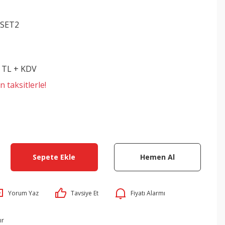
-SET2
3 TL + KDV
 taksitlerle!
Sepete Ekle
Hemen Al
Yorum Yaz
Tavsiye Et
Fiyatı Alarmı
ır