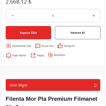
2.668,12 ₺
Sepete Ekle
Hemen Al
Yorum Yaz
Tavsiye Et
Karşılaştır
Fiyatı Alarmı
Paylaş
Ürün Bilgisi
Filenta Mor Pla Premium Filmanet