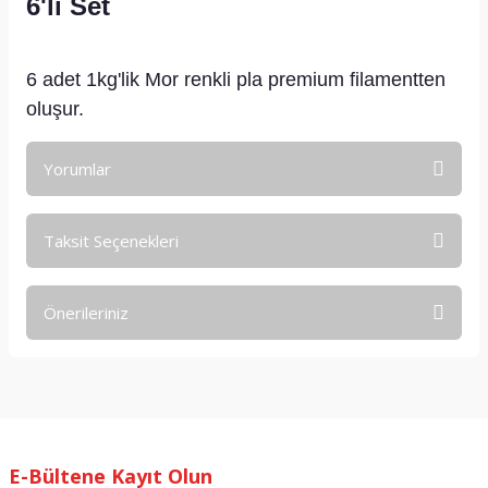
6'lı Set
6 adet 1kg'lik Mor renkli pla premium filamentten
oluşur.
Yorumlar
Taksit Seçenekleri
Bu ürüne ilk yorumu siz yapın!
Önerileriniz
Yorum Yaz
Bu ürünün fiyat bilgisi, resim, ürün açıklamalarında ve diğer
konularda yetersiz gördüğünüz noktaları öneri formunu
kullanarak tarafımıza iletebilirsiniz.
Görüş ve önerileriniz için teşekkür ederiz.
E-Bültene Kayıt Olun
Ürün resmi kalitesiz, bozuk veya görüntülenemiyor.