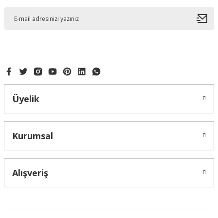
Ürün açıklamasında eksik bilgiler bulunuyor.
Ürün bilgilerinde hatalar bulunuyor.
Ürün fiyatı diğer sitelerden daha pahalı.
Bu ürüne benzer farklı alternatifler olmalı.
Üyelik
Gönder
Kurumsal
Alışveriş