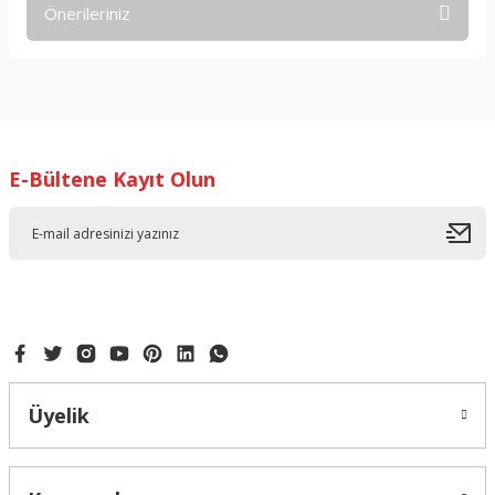
Önerileriniz
Yorum Yaz
Bu ürünün fiyat bilgisi, resim, ürün açıklamalarında ve diğer
konularda yetersiz gördüğünüz noktaları öneri formunu
kullanarak tarafımıza iletebilirsiniz.
Görüş ve önerileriniz için teşekkür ederiz.
E-Bültene Kayıt Olun
Ürün resmi kalitesiz, bozuk veya görüntülenemiyor.
Ürün açıklamasında eksik bilgiler bulunuyor.
Ürün bilgilerinde hatalar bulunuyor.
Ürün fiyatı diğer sitelerden daha pahalı.
Bu ürüne benzer farklı alternatifler olmalı.
Üyelik
Gönder