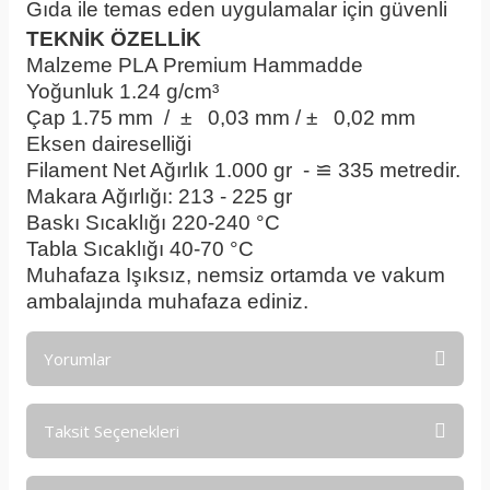
Gıda ile temas eden uygulamalar için güvenli
TEKNİK ÖZELLİK
Malzeme
PLA Premium Hammadde
Yoğunluk
1.24 g/cm³
Çap
1.75 mm / ± 0,03 mm / ± 0,02 mm
Eksen daireselliği
Filament Net Ağırlık
1.000 gr - ≌ 335 metredir.
Makara Ağırlığı:
213 - 225 gr
Baskı Sıcaklığı
220-240 °C
Tabla Sıcaklığı
 4
0-70 °C
Muhafaza
Işıksız, nemsiz ortamda ve vakum
ambalajında muhafaza ediniz.
Yorumlar
Taksit Seçenekleri
Bu ürüne ilk yorumu siz yapın!