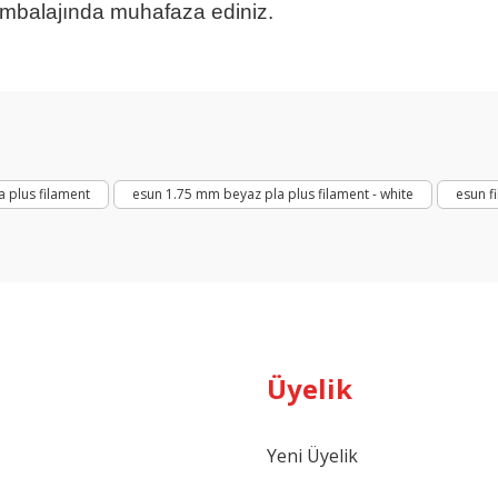
ambalajında muhafaza ediniz.
Mavi Pla
arda yetersiz gördüğünüz noktaları öneri formunu kullanarak tarafımıza ilet
Bu ürüne ilk yorumu siz yapın!
Yorum Yaz
 plus filament
esun 1.75 mm beyaz pla plus filament - white
esun f
Üyelik
Gönder
Yeni Üyelik