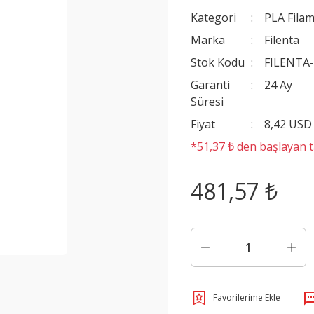
Kategori
PLA Filam
Marka
Filenta
Stok Kodu
FILENTA
Garanti
24 Ay
Süresi
Fiyat
8,42 USD
*51,37 ₺ den başlayan ta
481,57 ₺