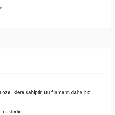
ır
özelliklere sahiptir. Bu filament, daha hızlı
lmektedir.
Mavi Pla