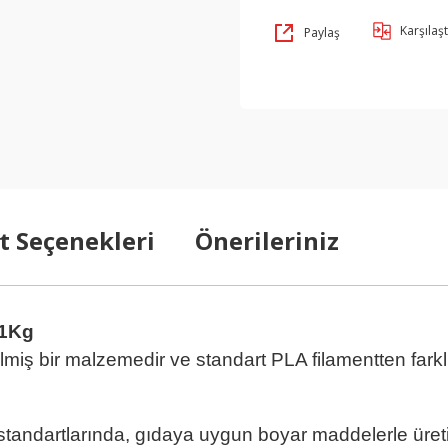
Karşılaşt
Paylaş
t Seçenekleri
Önerileriniz
 1Kg
lmiş bir malzemedir ve standart PLA filamentten farklı 
la
andartlarında, gıdaya uygun boyar maddelerle üreti