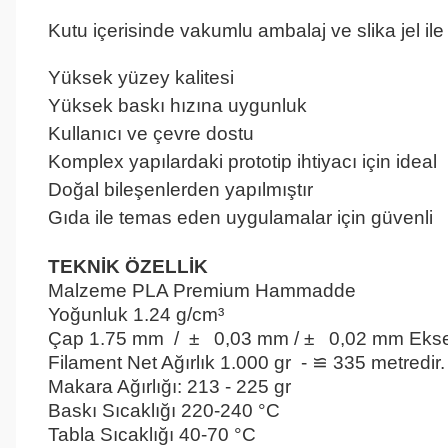
Mavi Pla
Kutu içerisinde vakumlu ambalaj ve slika jel ile
Mavi Pla
Yüksek yüzey kalitesi
Mavi Pla
Yüksek baskı hızına uygunluk
Mavi Pla
Kullanıcı ve çevre dostu
Mavi Pla
Komplex yapılardaki prototip ihtiyacı için ideal
M
Doğal bileşenlerden yapılmıştır
Mavi Pla
Gıda ile temas eden uygulamalar için güvenli
M
Mavi Pla
TEKNİK ÖZELLİK
Mavi Pla
Malzeme
PLA Premium Hammadde
Mavi Pla
Yoğunluk
1.24 g/cm³
Mavi Pla
Çap
1.75 mm / ± 0,03 mm / ± 0,02 mm Eksen 
Filament Net Ağırlık
1.000 gr - ≌ 335 metredir.
Makara Ağırlığı:
213 - 225 gr
Mavi Pla
Baskı Sıcaklığı
220-240 °C
Mavi Pla
Tabla Sıcaklığı
 4
0-70 °C
Mavi Pla