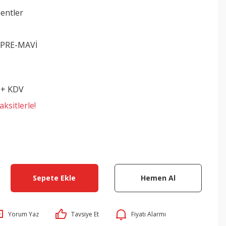
entler
-PRE-MAVİ
 + KDV
ksitlerle!
Sepete Ekle
Hemen Al
Yorum Yaz
Tavsiye Et
Fiyatı Alarmı