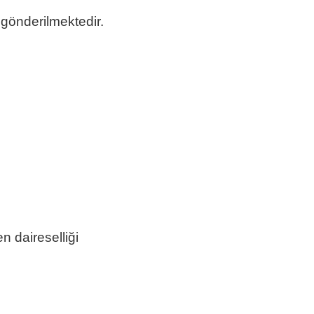
 gönderilmektedir.
Mavi Pla
avi Pla
avi Pla
daireselliği
Mavi Pla
Mavi Pla