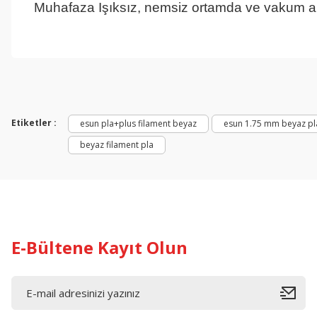
Muhafaza
Işıksız, nemsiz ortamda ve vakum 
Bu ürünün fiyat bilgisi, resim, ürün açıklamalarında ve diğer konul
Görüş ve önerileriniz için teşekkür ederiz.
Ürün resmi kalitesiz, bozuk veya görüntülenemiyor.
Ürün açıklamasında eksik bilgiler bulunuyor.
Etiketler :
esun pla+plus filament beyaz
esun 1.75 mm beyaz pla
Ürün bilgilerinde hatalar bulunuyor.
beyaz filament pla
Ürün fiyatı diğer sitelerden daha pahalı.
Bu ürüne benzer farklı alternatifler olmalı.
E-Bültene Kayıt Olun