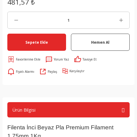
481,57 ₺
Sepete Ekle
Hemen Al
Yorum Yaz
Tavsiye Et
Karşılaştır
Fiyatı Alarmı
Paylaş
Ürün Bilgisi
Filenta İnci Beyaz Pla Premium Filament
1.75mm 1Kg