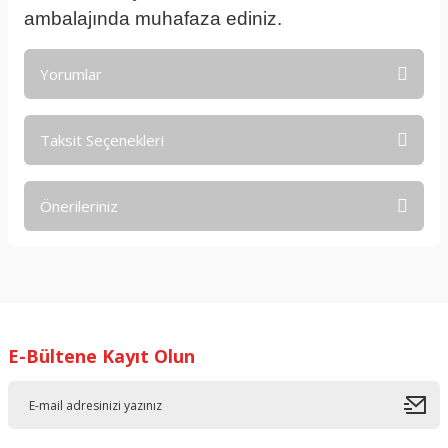
ambalajında muhafaza ediniz.
Yorumlar
Taksit Seçenekleri
Bu ürüne ilk yorumu siz yapın!
Önerileriniz
Yorum Yaz
Bu ürünün fiyat bilgisi, resim, ürün açıklamalarında ve diğer
konularda yetersiz gördüğünüz noktaları öneri formunu
kullanarak tarafımıza iletebilirsiniz.
Görüş ve önerileriniz için teşekkür ederiz.
E-Bültene Kayıt Olun
Ürün resmi kalitesiz, bozuk veya görüntülenemiyor.
Ürün açıklamasında eksik bilgiler bulunuyor.
Ürün bilgilerinde hatalar bulunuyor.
Ürün fiyatı diğer sitelerden daha pahalı.