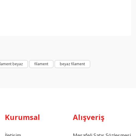
ebilirsiniz.
ilament beyaz
filament
beyaz filament
Kurumsal
Alışveriş
İletişim
Mesafeli Satış Sözleşmesi