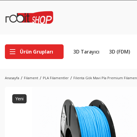
Ürün Grupları
3D Tarayıcı
3D (FDM)
Anasayfa
Filament
PLA Filamentler
Filenta Gök Mavi Pla Premium Filame
Yeni