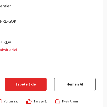
entler
-PRE-GOK
 + KDV
ksitlerle!
Sepete Ekle
Hemen Al
Yorum Yaz
Tavsiye Et
Fiyatı Alarmı