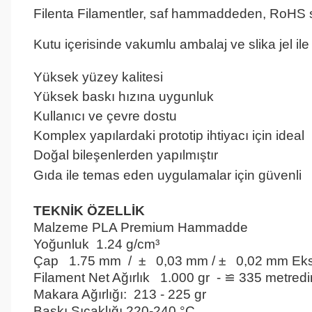
Filenta Filamentler, saf hammaddeden, RoHS s
Gök Mavi Pla
Kutu içerisinde vakumlu ambalaj ve slika jel ile
Gök Mavi Pla
Yüksek yüzey kalitesi
Gök Mavi Pla
Yüksek baskı hızına uygunluk
Gök Mavi Pla
Kullanıcı ve çevre dostu
Gök Mavi Pla
Komplex yapılardaki prototip ihtiyacı için ideal
G
Doğal bileşenlerden yapılmıştır
Gök Mavi Pla
Gıda ile temas eden uygulamalar için güvenli
G
TEKNİK ÖZELLİK
Gök Mavi Pla
Malzeme
PLA Premium Hammadde
Gök Mavi 
Yoğunluk
1.24 g/cm³
Gök Mavi Pla
Çap
1.75 mm / ± 0,03 mm / ± 0,02 mm Eksen
Filament Net Ağırlık
1.000 gr - ≌ 335 metredir
Makara Ağırlığı:
213 - 225 gr
Gök Mavi Pla
Baskı Sıcaklığı
220-240 °C
Gök Mavi Pla