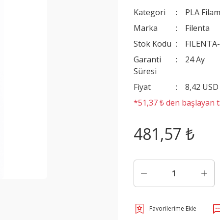
Kategori
PLA Filam
Marka
Filenta
Stok Kodu
FILENTA
Garanti
24 Ay
Süresi
Fiyat
8,42 USD
*51,37 ₺ den başlayan ta
481,57 ₺