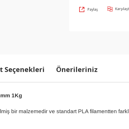
Karşılaşt
Paylaş
t Seçenekleri
Önerileriniz
75mm 1Kg
Gök Mavi Pla
lmiş bir malzemedir ve standart PLA filamentten farklı 
vi Pla