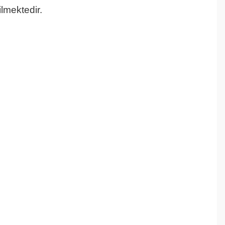
lmektedir.
Gök Mavi Pla