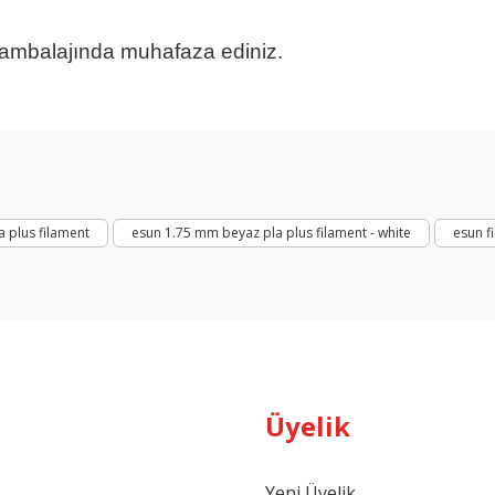
 ambalajında muhafaza ediniz.
Gök Mavi Pla
arda yetersiz gördüğünüz noktaları öneri formunu kullanarak tarafımıza ilet
Bu ürüne ilk yorumu siz yapın!
Yorum Yaz
 plus filament
esun 1.75 mm beyaz pla plus filament - white
esun f
Üyelik
Gönder
Yeni Üyelik