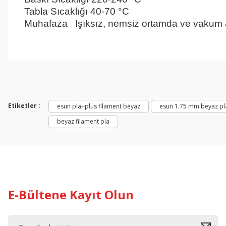
Tabla Sıcaklığı
 4
0-70 °C
Gök Mavi Pla
Muhafaza
Işıksız, nemsiz ortamda ve vakum
Bu ürünün fiyat bilgisi, resim, ürün açıklamalarında ve diğer konul
Görüş ve önerileriniz için teşekkür ederiz.
Ürün resmi kalitesiz, bozuk veya görüntülenemiyor.
Ürün açıklamasında eksik bilgiler bulunuyor.
Etiketler :
esun pla+plus filament beyaz
esun 1.75 mm beyaz pla
Ürün bilgilerinde hatalar bulunuyor.
beyaz filament pla
Ürün fiyatı diğer sitelerden daha pahalı.
Bu ürüne benzer farklı alternatifler olmalı.
E-Bültene Kayıt Olun