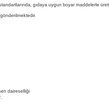
tandartlarında, gıdaya uygun boyar maddelerle üreti
 gönderilmektedir.
Gök Mavi Pla
ök Mavi Pla
ök Mavi Pla
Pla
 daireselliği
Gök Mavi Pla
.
Gök Mavi Pla