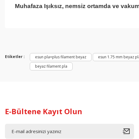
Muhafaza
Işıksız, nemsiz ortamda ve vaku
Bu ürünün fiyat bilgisi, resim, ürün açıklamalarında ve diğer konul
Görüş ve önerileriniz için teşekkür ederiz.
Ürün resmi kalitesiz, bozuk veya görüntülenemiyor.
Ürün açıklamasında eksik bilgiler bulunuyor.
Etiketler :
esun pla+plus filament beyaz
esun 1.75 mm beyaz pla
Ürün bilgilerinde hatalar bulunuyor.
beyaz filament pla
Ürün fiyatı diğer sitelerden daha pahalı.
Bu ürüne benzer farklı alternatifler olmalı.
E-Bültene Kayıt Olun