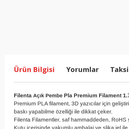
Ürün Bilgisi
Yorumlar
Taksi
Filenta
Pla Premium Filament 1
Açık Pembe
Premium PLA filament, 3D yazıcılar için geliştiri
baskı yapabilme özelliği ile dikkat çeker.
Filenta Filamentler, saf hammaddeden, RoHS st
Kutu içerisinde vakumlu ambalaj ve slika jel ile