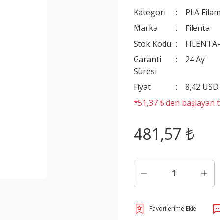
Kategori
PLA Filam
Marka
Filenta
Stok Kodu
FILENTA
Garanti
24 Ay
Süresi
Fiyat
8,42 USD
*51,37 ₺ den başlayan ta
481,57 ₺