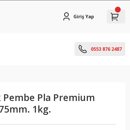
Giriş Yap
0553 876 2487
ık Pembe Pla Premium
.75mm. 1kg.