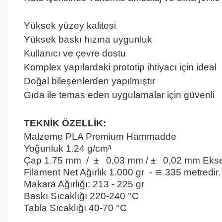
Yüksek yüzey kalitesi
Yüksek baskı hızına uygunluk
Kullanıcı ve çevre dostu
Komplex yapılardaki prototip ihtiyacı için ideal
Doğal bileşenlerden yapılmıştır
Gıda ile temas eden uygulamalar için güvenli
Pla
Pastel Yeşil
TEKNİK ÖZELLİK:
Malzeme
PLA Premium Hammadde
Yoğunluk
1.24 g/cm³
Çap
1.75 mm / ± 0,03 mm / ± 0,02 mm Eksen 
Filament Net Ağırlık
1.000 gr - ≌ 335 metredir.
Makara Ağırlığı:
213 - 225 gr
Baskı Sıcaklığı
220-240 °C
Tabla Sıcaklığı
 4
0-70 °C