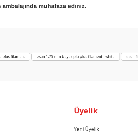
m ambalajında muhafaza ediniz.
arda yetersiz gördüğünüz noktaları öneri formunu kullanarak tarafımıza ilet
Bu ürüne ilk yorumu siz yapın!
Yorum Yaz
 plus filament
esun 1.75 mm beyaz pla plus filament - white
esun f
Üyelik
Gönder
Yeni Üyelik