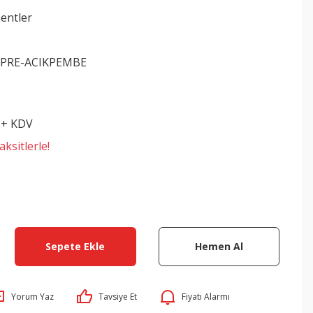
entler
-PRE-ACIKPEMBE
 + KDV
ksitlerle!
Sepete Ekle
Hemen Al
Yorum Yaz
Tavsiye Et
Fiyatı Alarmı