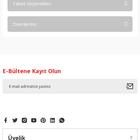
Taksit Seçenekleri
Bu ürüne ilk yorumu siz yapın!
Önerileriniz
Yorum Yaz
Bu ürünün fiyat bilgisi, resim, ürün açıklamalarında ve diğer
konularda yetersiz gördüğünüz noktaları öneri formunu
kullanarak tarafımıza iletebilirsiniz.
Görüş ve önerileriniz için teşekkür ederiz.
E-Bültene Kayıt Olun
Ürün resmi kalitesiz, bozuk veya görüntülenemiyor.
Ürün açıklamasında eksik bilgiler bulunuyor.
Ürün bilgilerinde hatalar bulunuyor.
Ürün fiyatı diğer sitelerden daha pahalı.
Bu ürüne benzer farklı alternatifler olmalı.
Üyelik