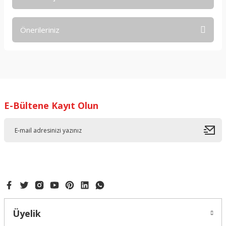
Bu ürüne ilk yorumu siz yapın!
Önerileriniz
Yorum Yaz
Bu ürünün fiyat bilgisi, resim, ürün açıklamalarında ve diğer
konularda yetersiz gördüğünüz noktaları öneri formunu
kullanarak tarafımıza iletebilirsiniz.
Görüş ve önerileriniz için teşekkür ederiz.
E-Bültene Kayıt Olun
Ürün resmi kalitesiz, bozuk veya görüntülenemiyor.
Ürün açıklamasında eksik bilgiler bulunuyor.
Ürün bilgilerinde hatalar bulunuyor.
Ürün fiyatı diğer sitelerden daha pahalı.
Bu ürüne benzer farklı alternatifler olmalı.
Üyelik