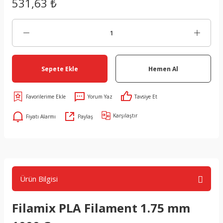
531,63 ₺
Sepete Ekle
Hemen Al
Yorum Yaz
Tavsiye Et
Karşılaştır
Fiyatı Alarmı
Paylaş
Ürün Bilgisi
Filamix PLA Filament 1.75 mm