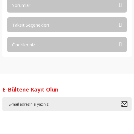
Yorumlar
Taksit Seçenekleri
Bu ürüne ilk yorumu siz yapın!
Önerileriniz
Yorum Yaz
Bu ürünün fiyat bilgisi, resim, ürün açıklamalarında ve diğer
konularda yetersiz gördüğünüz noktaları öneri formunu
kullanarak tarafımıza iletebilirsiniz.
Görüş ve önerileriniz için teşekkür ederiz.
E-Bültene Kayıt Olun
Ürün resmi kalitesiz, bozuk veya görüntülenemiyor.
Ürün açıklamasında eksik bilgiler bulunuyor.
Ürün bilgilerinde hatalar bulunuyor.
Ürün fiyatı diğer sitelerden daha pahalı.
Bu ürüne benzer farklı alternatifler olmalı.