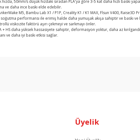
hızda, 50mm/s düşük hızdaki sıradan PLA'ya göre 3-5 kat daha hızlı baskı yapabil
rma ve daha ince baskı elde edebilir.
AnkerMake M5, Bambu Lab X1 / P1P, Creality K1 / K1 MAX, Flsun V400, Raise3D Pro
oğutma performansı ile erimiş halde daha yumuşak akışa sahiptir ve baskı ve kal
rollü viskozite faktörü aşırı çekmeyi ve sarkmayı önler.
 PLA + HS daha yüksek hassasiyete sahiptir, deformasyon yoktur, daha az kırılgandır
ı ve daha iyi baskı etkisi sağlar.
arda yetersiz gördüğünüz noktaları öneri formunu kullanarak tarafımıza ilet
Bu ürüne ilk yorumu siz yapın!
Yorum Yaz
Üyelik