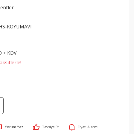
entler
-HS-KOYUMAVI
D + KDV
ksitlerle!
Yorum Yaz
Tavsiye Et
Fiyatı Alarmı