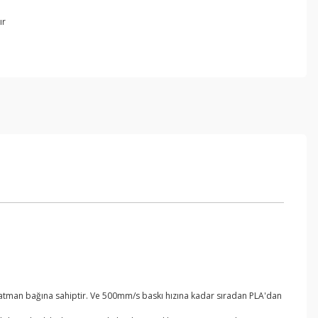
ır
a katman bağına sahiptir. Ve 500mm/s baskı hızına kadar sıradan PLA'dan