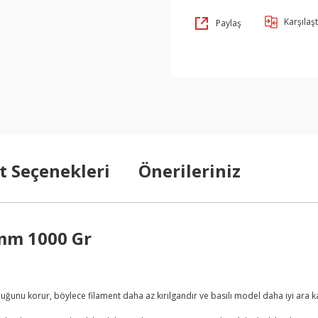
Karşılaşt
Paylaş
t Seçenekleri
Önerileriniz
mm 1000 Gr
kluğunu korur, böylece filament daha az kırılgandır ve basılı model daha iyi ar