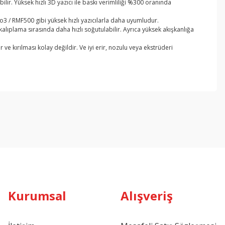
ir. Yüksek hızlı 3D yazıcı ile baskı verimliliği %300 oranında
3 / RMF500 gibi yüksek hızlı yazıcılarla daha uyumludur.
ıplama sırasında daha hızlı soğutulabilir. Ayrıca yüksek akışkanlığa
 ve kırılması kolay değildir. Ve iyi erir, nozulu veya ekstrüderi
ebilirsiniz.
Kurumsal
Alışveriş