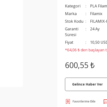
Kategori
PLA Filam
Marka
Filamix
Stok Kodu
FILAMIX
Garanti
24 Ay
Süresi
Fiyat
10,50 US
*64,06 ₺ den başlayan ta
600,55 ₺
Gelince Haber Ver