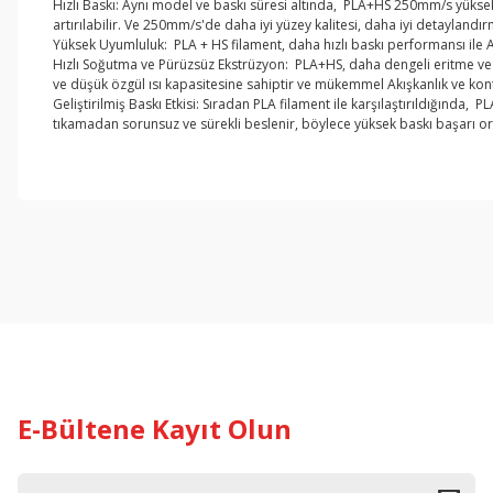
Hızlı Baskı: Aynı model ve baskı süresi altında, PLA+HS 250mm/s yüksek 
artırılabilir. Ve 250mm/s'de daha iyi yüzey kalitesi, daha iyi detaylandı
Yüksek Uyumluluk: PLA + HS filament, daha hızlı baskı performansı ile 
Hızlı Soğutma ve Pürüzsüz Ekstrüzyon: PLA+HS, daha dengeli eritme ve s
ve düşük özgül ısı kapasitesine sahiptir ve mükemmel Akışkanlık ve kont
Geliştirilmiş Baskı Etkisi: Sıradan PLA filament ile karşılaştırıldığında,
tıkamadan sorunsuz ve sürekli beslenir, böylece yüksek baskı başarı oran
Bu ürünün fiyat bilgisi, resim, ürün açıklamalarında ve diğer konul
Görüş ve önerileriniz için teşekkür ederiz.
Ürün resmi kalitesiz, bozuk veya görüntülenemiyor.
Ürün açıklamasında eksik bilgiler bulunuyor.
Ürün bilgilerinde hatalar bulunuyor.
Ürün fiyatı diğer sitelerden daha pahalı.
Bu ürüne benzer farklı alternatifler olmalı.
E-Bültene Kayıt Olun