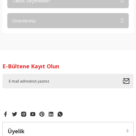
Taksit Seçenekleri
Bu ürüne ilk yorumu siz yapın!
Önerileriniz
Yorum Yaz
Bu ürünün fiyat bilgisi, resim, ürün açıklamalarında ve diğer
konularda yetersiz gördüğünüz noktaları öneri formunu
kullanarak tarafımıza iletebilirsiniz.
Görüş ve önerileriniz için teşekkür ederiz.
E-Bültene Kayıt Olun
Ürün resmi kalitesiz, bozuk veya görüntülenemiyor.
Ürün açıklamasında eksik bilgiler bulunuyor.
Ürün bilgilerinde hatalar bulunuyor.
Ürün fiyatı diğer sitelerden daha pahalı.
Bu ürüne benzer farklı alternatifler olmalı.
Üyelik