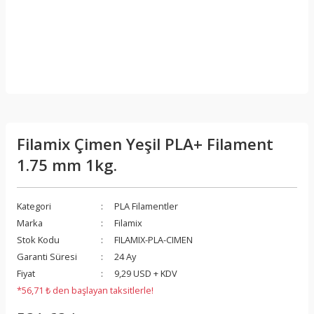
Filamix Çimen Yeşil PLA+ Filament
1.75 mm 1kg.
Kategori
PLA Filamentler
Marka
Filamix
Stok Kodu
FILAMIX-PLA-CIMEN
Garanti Süresi
24 Ay
Fiyat
9,29 USD + KDV
*56,71 ₺ den başlayan taksitlerle!